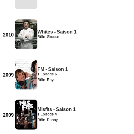
Whites - Saison 1
2010
Rôle: Skoose
FM - Saison 1
1 Episode
6
2009
Rôle: Rhys
Misfits - Saison 1
1 Episode
4
2009
Rôle: Danny