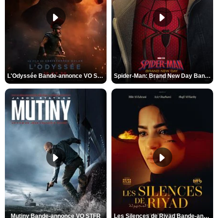
L'Odyssée Bande-annonce VO STFR
Spider-Man: Brand New Day Bande-annonce VO STFR
Mutiny Bande-annonce VO STFR
Les Silences de Riyad Bande-annonce VO STFR