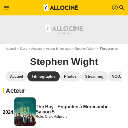
profil
menu
search
Accueil
Stars
Acteurs
Acteur britannique
Stephen Wight
Filmographie Stephen Wight
Stephen Wight
Accueil
Filmographie
Photos
Streaming
VOD, DV
Acteur
The Bay : Enquêtes à Morecambe -
Saison 5
2024
Rôle: Craig Ashworth