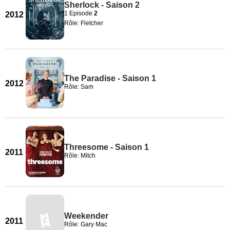
Sherlock - Saison 2
1 Episode
2
2012
Rôle: Fletcher
The Paradise - Saison 1
2012
Rôle: Sam
Threesome - Saison 1
2011
Rôle: Mitch
Weekender
2011
Rôle: Gary Mac