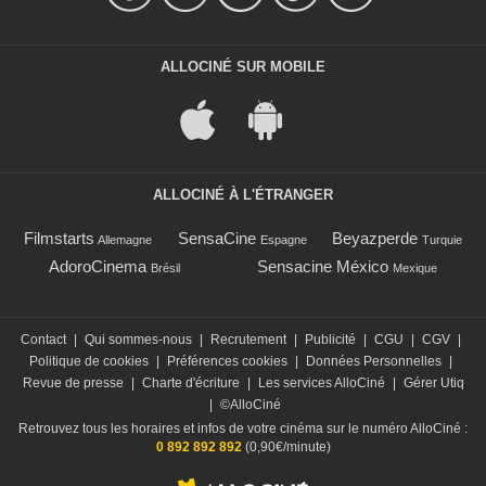
ALLOCINÉ SUR MOBILE
ALLOCINÉ À L'ÉTRANGER
Filmstarts
SensaCine
Beyazperde
Allemagne
Espagne
Turquie
AdoroCinema
Sensacine México
Brésil
Mexique
Contact
|
Qui sommes-nous
|
Recrutement
|
Publicité
|
CGU
|
CGV
|
Politique de cookies
|
Préférences cookies
|
Données Personnelles
|
Revue de presse
|
Charte d'écriture
|
Les services AlloCiné
|
Gérer Utiq
|
©AlloCiné
Retrouvez tous les horaires et infos de votre cinéma sur le numéro AlloCiné :
0 892 892 892
(0,90€/minute)