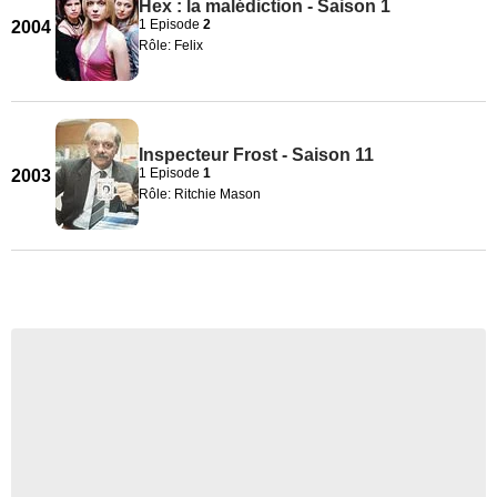
Hex : la malédiction - Saison 1
1 Episode
2
2004
Rôle: Felix
Inspecteur Frost - Saison 11
1 Episode
1
2003
Rôle: Ritchie Mason