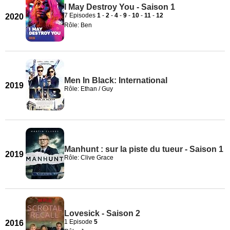
I May Destroy You - Saison 1
7 Episodes
1
-
2
-
4
-
9
-
10
-
11
-
12
2020
Rôle: Ben
Men In Black: International
2019
Rôle: Ethan / Guy
Manhunt : sur la piste du tueur - Saison 1
2019
Rôle: Clive Grace
Lovesick - Saison 2
1 Episode
5
2016