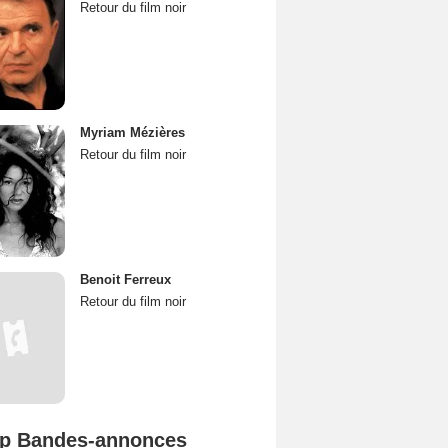
Retour du film noir
Myriam Mézières
Retour du film noir
Benoit Ferreux
Retour du film noir
p Bandes-annonces
Spider-Man: Brand New Day Bande-annonce VO STFR
L'Odyssée Bande-annonce VO STFR
Mutiny Bande-annonce VO STFR