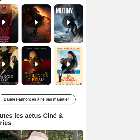
Le Triangle d'or Bande-annonce VF
Les Silences de Riyad Bande-annonce VO STFR
Les Matins merveilleux Bande-annonce VF
Bandes-annonces à ne pas manquer
utes les actus Ciné &
ries