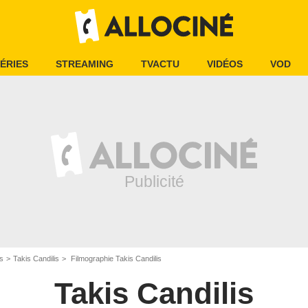
ÉRIES
STREAMING
TVACTU
VIDÉOS
VOD
is
Takis Candilis
Filmographie Takis Candilis
Takis Candilis