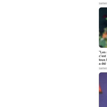
samed
"Les 
c’est
tous 
a été 
samed