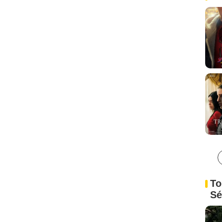
To
Sé