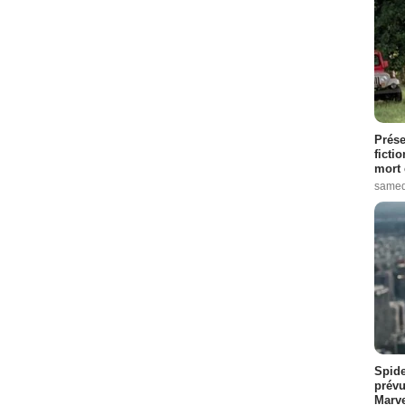
Prése
ficti
mort 
samed
Spide
prévu
Marve