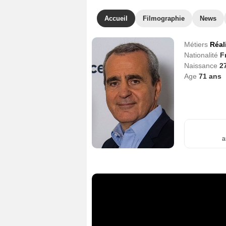
Accueil
Filmographie
News
Métiers
Réal
Nationalité
F
Naissance
2
Age
71
ans
a