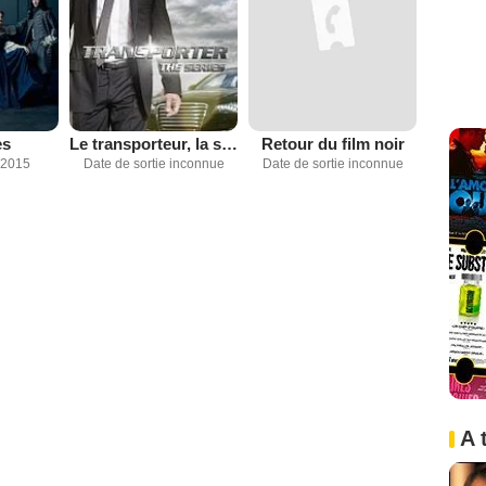
es
Le transporteur, la série
Retour du film noir
 2015
Date de sortie inconnue
Date de sortie inconnue
A 