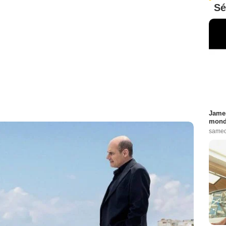
Sé
James
monde
samed