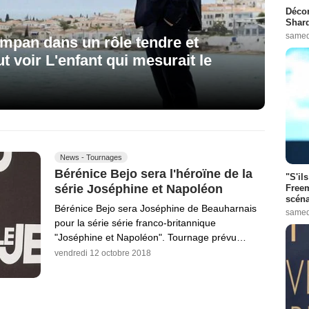
Décon
Shard
samed
mpan dans un rôle tendre et
ut voir L'enfant qui mesurait le
News - Tournages
Bérénice Bejo sera l'héroïne de la
"S'il
série Joséphine et Napoléon
Freem
scéna
Bérénice Bejo sera Joséphine de Beauharnais
samed
pour la série série franco-britannique
"Joséphine et Napoléon". Tournage prévu…
vendredi 12 octobre 2018