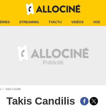
ÉRIES
STREAMING
TVACTU
VIDÉOS
VOD
is
Takis Candilis
Takis Candilis