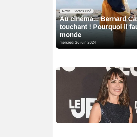
News - Sorties ciné
Au cinéma... Bernard Ca
touchant ! Pourquoi il fa
monde
mercredi 26 juin 2024