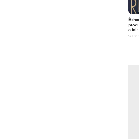
Échec
produ
a fai
samed