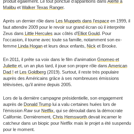
produit également. Le tout ponctué d’apparitions dans
Alerte à
Malibu
et
Walker Texas Ranger
.
Après un dernier rôle dans
Les Muppets dans l’espace
en 1999, il
faut attendre 2009 pour le revoir sur grand écran où il interprète
Zeus dans
Little Hercules
aux côtés d’
Elliot Gould
. Pour
l’occasion, il tourne avec toute sa famille, notamment son ex-
femme
Linda Hogan
et leurs deux enfants,
Nick
et Brooke.
En 2011, il prête sa voix dans le film d’animation
Gnomeo et
Juliette
et, un an plus tard, il joue son propre rôle dans
American
Dad !
et
Les Goldberg
(2019). Surtout, il reste très populaire
auprès des Américains grâce à ses nombreuses émissions
télévisées, qu’il anime depuis 2005.
Lors de la dernière campagne présidentielle, son engagement
auprès de
Donald Trump
lui a valu certaines huées lors de
l’émission
Raw
sur
Netflix
, qui se déroulait dans la démocrate
Californie. Dernièrement,
Chris Hemsworth
devait incarner le
catcheur dans un biopic pour Netflix mais le projet a été suspendu
pour le moment.