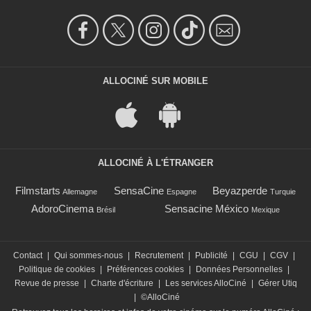
ALLOCINÉ SUR MOBILE
ALLOCINÉ À L'ÉTRANGER
Filmstarts
SensaCine
Beyazperde
Allemagne
Espagne
Turquie
AdoroCinema
Sensacine México
Brésil
Mexique
Contact
|
Qui sommes-nous
|
Recrutement
|
Publicité
|
CGU
|
CGV
|
Politique de cookies
|
Préférences cookies
|
Données Personnelles
|
Revue de presse
|
Charte d'écriture
|
Les services AlloCiné
|
Gérer Utiq
|
©AlloCiné