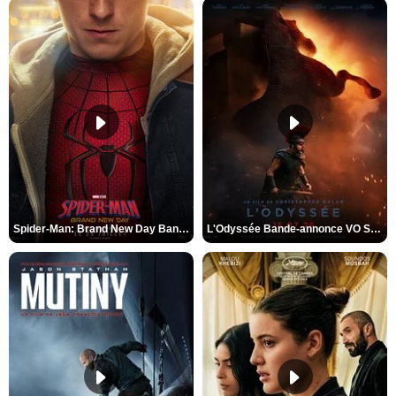
Spider-Man: Brand New Day Bande-annonce VO STFR
L'Odyssée Bande-annonce VO STFR