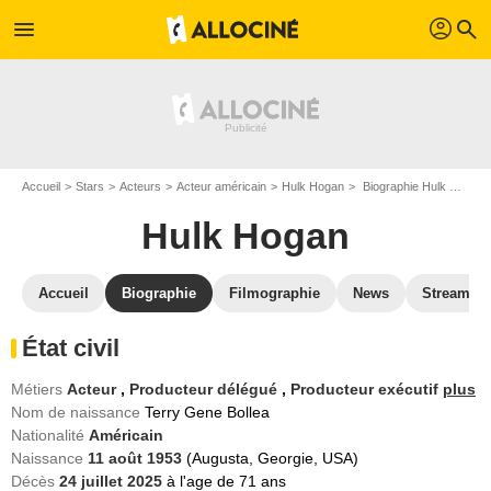
profil
menu
search
Accueil
Stars
Acteurs
Acteur américain
Hulk Hogan
Biographie Hulk Hogan
Hulk Hogan
Accueil
Biographie
Filmographie
News
Streamin
État civil
Métiers
Acteur
,
Producteur délégué
,
Producteur exécutif
plus
Nom de naissance
Terry Gene Bollea
Nationalité
Américain
Naissance
11 août 1953
(Augusta, Georgie, USA)
Décès
24 juillet 2025
à l'age de 71 ans