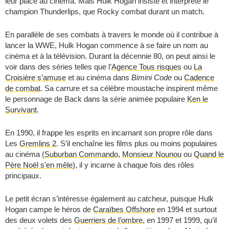
leur place au cinéma. Mais Hulk Hogan insiste et interprète le
champion Thunderlips, que Rocky combat durant un match.
En parallèle de ses combats à travers le monde où il contribue à
lancer la WWE, Hulk Hogan commence à se faire un nom au
cinéma et à la télévision. Durant la décennie 80, on peut ainsi le
voir dans des séries telles que l’
Agence Tous risques
ou
La
Croisière s’amuse
et au cinéma dans
Bimini Code
ou
Cadence
de combat
. Sa carrure et sa célèbre moustache inspirent même
le personnage de Back dans la série animée populaire
Ken le
Survivant
.
En 1990, il frappe les esprits en incarnant son propre rôle dans
Les
Gremlins 2
. S’il enchaîne les films plus ou moins populaires
au cinéma (
Suburban Commando
,
Monsieur Nounou
ou
Quand le
Père Noël s'en mêle
), il y incarne à chaque fois des rôles
principaux.
Le petit écran s’intéresse également au catcheur, puisque Hulk
Hogan campe le héros de
Caraïbes Offshore
en 1994 et surtout
des deux volets des
Guerriers de l’ombre
, en 1997 et 1999, qu’il