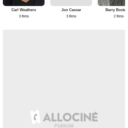
Carl Weathers
Jon Cassar
Barry Bostw
3 films
3 films
2 films