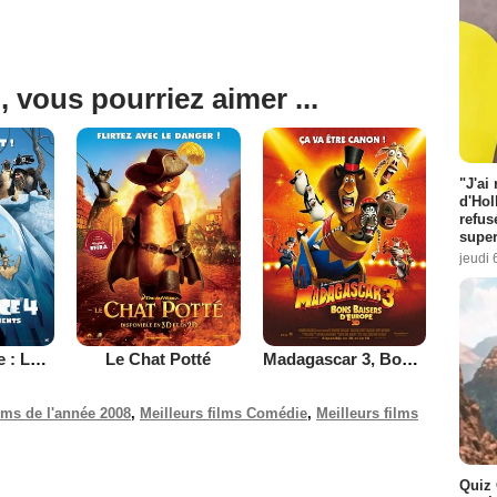
, vous pourriez aimer ...
"J'ai
d'Hol
refus
super
jeudi 
L'Âge de glace : La dérive des continents
Le Chat Potté
Madagascar 3, Bons Baisers D’Europe
ilms de l'année 2008
,
Meilleurs films Comédie
,
Meilleurs films
Quiz 