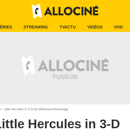
ÉRIES
STREAMING
TVACTU
VIDÉOS
VOD
Little Hercules in 3-D de Mohamed Khashoggi
ittle Hercules in 3-D