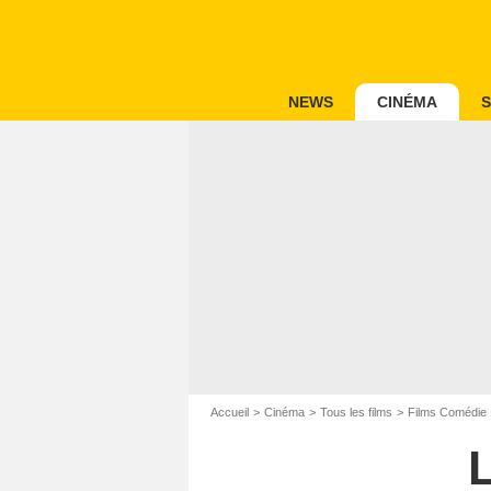
NEWS
CINÉMA
S
Accueil
Cinéma
Tous les films
Films Comédie
L