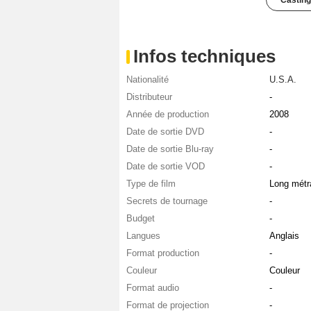
Casting
Infos techniques
Nationalité
U.S.A.
Distributeur
-
Année de production
2008
Date de sortie DVD
-
Date de sortie Blu-ray
-
Date de sortie VOD
-
Type de film
Long métr
Secrets de tournage
-
Budget
-
Langues
Anglais
Format production
-
Couleur
Couleur
Format audio
-
Format de projection
-