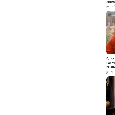
année
jeudi 
Clint
l'act
relat
jeudi 