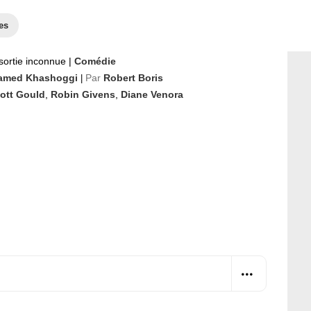
es
sortie inconnue
|
Comédie
amed Khashoggi
Par
Robert Boris
|
iott Gould
,
Robin Givens
,
Diane Venora