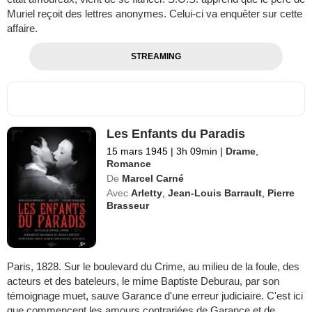
Muriel reçoit des lettres anonymes. Celui-ci va enquêter sur cette
affaire.
STREAMING
Les Enfants du Paradis
15 mars 1945
|
3h 09min
|
Drame
,
Romance
De
Marcel Carné
Avec
Arletty
,
Jean-Louis Barrault
,
Pierre
Brasseur
Paris, 1828. Sur le boulevard du Crime, au milieu de la foule, des
acteurs et des bateleurs, le mime Baptiste Deburau, par son
témoignage muet, sauve Garance d'une erreur judiciaire. C'est ici
que commencent les amours contrariées de Garance et de