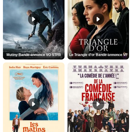
Mutiny Bande-annonce VO STFR
Le Triangle d'or Bande-annonce VF