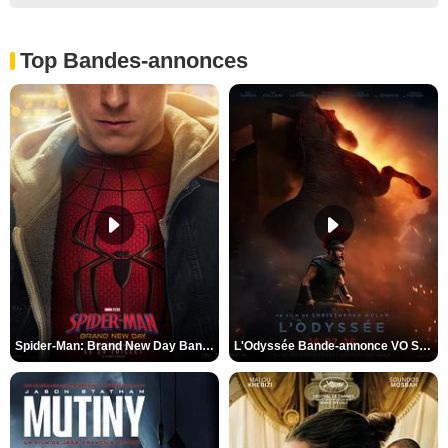
Top Bandes-annonces
Spider-Man: Brand New Day Bande-annonce VO STFR
L'Odyssée Bande-annonce VO STFR