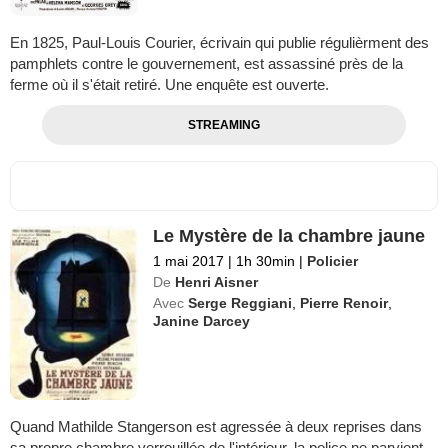
En 1825, Paul-Louis Courier, écrivain qui publie régulièrment des
pamphlets contre le gouvernement, est assassiné près de la
ferme où il s'était retiré. Une enquête est ouverte.
STREAMING
Le Mystère de la chambre jaune
1 mai 2017
|
1h 30min
|
Policier
De
Henri Aisner
Avec
Serge Reggiani
,
Pierre Renoir
,
Janine Darcey
Quand Mathilde Stangerson est agressée à deux reprises dans
sa propre chambre verrouillée de l'intérieur, la police ne parvient