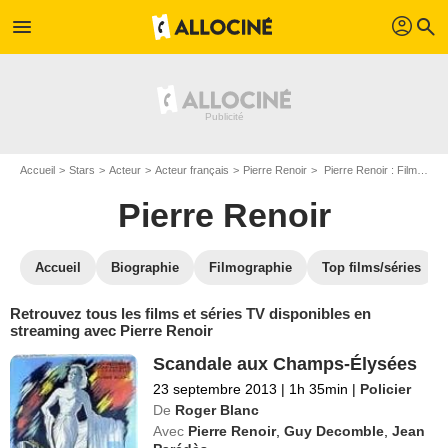
profil
menu
search
Accueil
Stars
Acteur
Acteur français
Pierre Renoir
Pierre Renoir : Films et séries online
Pierre Renoir
Accueil
Biographie
Filmographie
Top films/séries
Retrouvez tous les films et séries TV disponibles en
streaming avec Pierre Renoir
Scandale aux Champs-Élysées
23 septembre 2013
|
1h 35min
|
Policier
De
Roger Blanc
Avec
Pierre Renoir
,
Guy Decomble
,
Jean