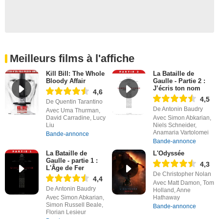
Meilleurs films à l'affiche
Kill Bill: The Whole
La Bataille de
Bloody Affair
Gaulle - Partie 2 :
J’écris ton nom
4,6
4,5
De Quentin Tarantino
De Antonin Baudry
Avec Uma Thurman,
David Carradine, Lucy
Avec Simon Abkarian,
Liu
Niels Schneider,
Anamaria Vartolomei
Bande-annonce
Bande-annonce
La Bataille de
L'Odyssée
Gaulle - partie 1 :
4,3
L'Âge de Fer
De Christopher Nolan
4,4
Avec Matt Damon, Tom
De Antonin Baudry
Holland, Anne
Avec Simon Abkarian,
Hathaway
Simon Russell Beale,
Bande-annonce
Florian Lesieur