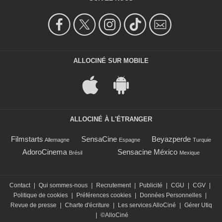
ALLOCINÉ SUR MOBILE
ALLOCINÉ À L'ÉTRANGER
Filmstarts
SensaCine
Beyazperde
Allemagne
Espagne
Turquie
AdoroCinema
Sensacine México
Brésil
Mexique
Contact
|
Qui sommes-nous
|
Recrutement
|
Publicité
|
CGU
|
CGV
|
Politique de cookies
|
Préférences cookies
|
Données Personnelles
|
Revue de presse
|
Charte d'écriture
|
Les services AlloCiné
|
Gérer Utiq
|
©AlloCiné