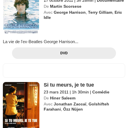
17 octobre 2011
|
3h 28min
|
Documentaire
De
Martin Scorsese
Avec
George Harrison
,
Terry Gilliam
,
Eric
Idle
La vie de l'ex-Beatles George Harrison...
DVD
Si tu meurs, je te tue
23 mars 2011
|
1h 30min
|
Comédie
De
Hiner Saleem
Avec
Jonathan Zaccaï
,
Golshifteh
Farahani
,
Özz Nüjen