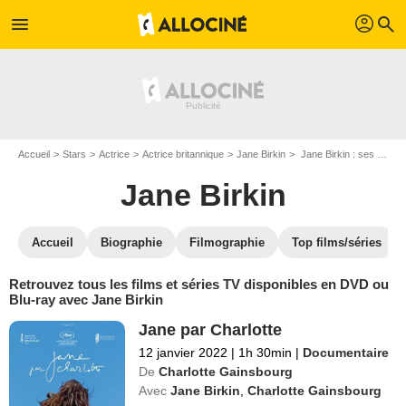
profil
menu
search
Accueil
Stars
Actrice
Actrice britannique
Jane Birkin
Jane Birkin : ses Blu-Ray, DVD, VOD, SVOD
Jane Birkin
Accueil
Biographie
Filmographie
Top films/séries
Retrouvez tous les films et séries TV disponibles en DVD ou
Blu-ray avec Jane Birkin
Jane par Charlotte
12 janvier 2022
|
1h 30min
|
Documentaire
De
Charlotte Gainsbourg
Avec
Jane Birkin
,
Charlotte Gainsbourg