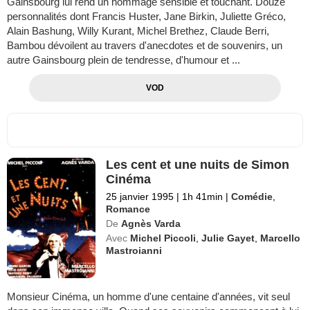
Gainsbourg lui rend un hommage sensible et touchant. Douze
personnalités dont Francis Huster, Jane Birkin, Juliette Gréco,
Alain Bashung, Willy Kurant, Michel Brethez, Claude Berri,
Bambou dévoilent au travers d'anecdotes et de souvenirs, un
autre Gainsbourg plein de tendresse, d'humour et ...
VOD
Les cent et une nuits de Simon
Cinéma
25 janvier 1995
|
1h 41min
|
Comédie
,
Romance
De
Agnès Varda
Avec
Michel Piccoli
,
Julie Gayet
,
Marcello
Mastroianni
Monsieur Cinéma, un homme d'une centaine d'années, vit seul