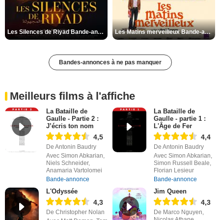
Les Silences de Riyad Bande-annonce VO STFR
Les Matins merveilleux Bande-annonce VF
Bandes-annonces à ne pas manquer
Meilleurs films à l'affiche
La Bataille de
La Bataille de
Gaulle - Partie 2 :
Gaulle - partie 1 :
J’écris ton nom
L'Âge de Fer
4,5
4,4
De Antonin Baudry
De Antonin Baudry
Avec Simon Abkarian,
Avec Simon Abkarian,
Niels Schneider,
Simon Russell Beale,
Anamaria Vartolomei
Florian Lesieur
Bande-annonce
Bande-annonce
L'Odyssée
Jim Queen
4,3
4,3
De Christopher Nolan
De Marco Nguyen,
Nicolas Athane