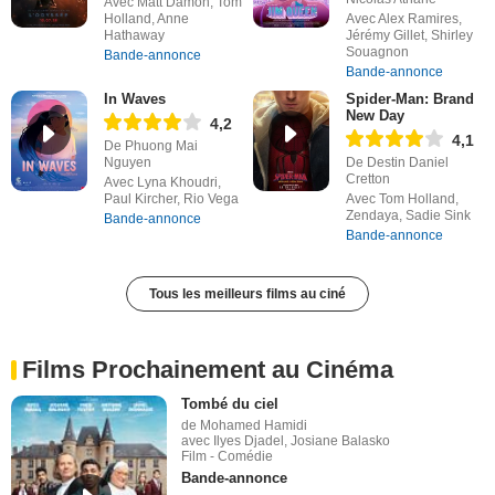
Avec Matt Damon, Tom
Holland, Anne
Avec Alex Ramires,
Hathaway
Jérémy Gillet, Shirley
Souagnon
Bande-annonce
Bande-annonce
In Waves
Spider-Man: Brand
New Day
4,2
4,1
De Phuong Mai
Nguyen
De Destin Daniel
Cretton
Avec Lyna Khoudri,
Paul Kircher, Rio Vega
Avec Tom Holland,
Zendaya, Sadie Sink
Bande-annonce
Bande-annonce
Tous les meilleurs films au ciné
Films Prochainement au Cinéma
Tombé du ciel
de Mohamed Hamidi
avec Ilyes Djadel, Josiane Balasko
Film - Comédie
Bande-annonce