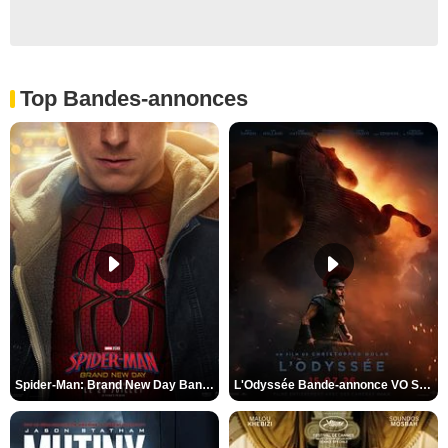
Top Bandes-annonces
Spider-Man: Brand New Day Bande-annonce VO STFR
L'Odyssée Bande-annonce VO STFR