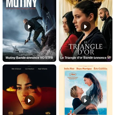
Mutiny Bande-annonce VO STFR
Le Triangle d'or Bande-annonce VF