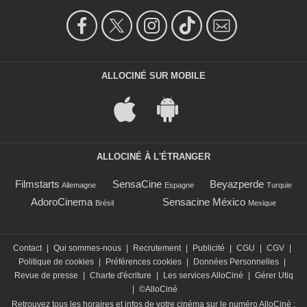
ALLOCINÉ SUR MOBILE
ALLOCINÉ À L'ÉTRANGER
Filmstarts
SensaCine
Beyazperde
Allemagne
Espagne
Turquie
AdoroCinema
Sensacine México
Brésil
Mexique
Contact
|
Qui sommes-nous
|
Recrutement
|
Publicité
|
CGU
|
CGV
|
Politique de cookies
|
Préférences cookies
|
Données Personnelles
|
Revue de presse
|
Charte d'écriture
|
Les services AlloCiné
|
Gérer Utiq
|
©AlloCiné
Retrouvez tous les horaires et infos de votre cinéma sur le numéro AlloCiné :