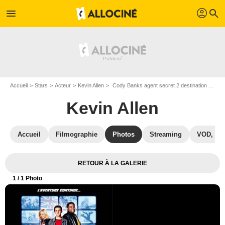
profil
menu
search
Accueil
Stars
Acteur
Kevin Allen
Cody Banks agent secret 2 destination Londres : Affiche Kevin Allen
Kevin Allen
Accueil
Filmographie
Photos
Streaming
VOD, DV
RETOUR À LA GALERIE
1
/ 1 Photo