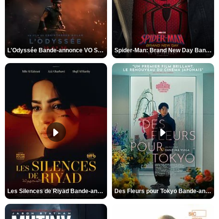
L'Odyssée Bande-annonce VO STFR
Spider-Man: Brand New Day Bande-annonce VO STFR
Les Silences de Riyad Bande-annonce VO STFR
Des Fleurs pour Tokyo Bande-annonce VO STFR