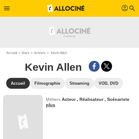
profil
menu
search
Accueil
Stars
Acteurs
Kevin Allen
Kevin Allen
Accueil
Filmographie
Streaming
VOD, DVD
Métiers
Acteur
,
Réalisateur
,
Scénariste
plus