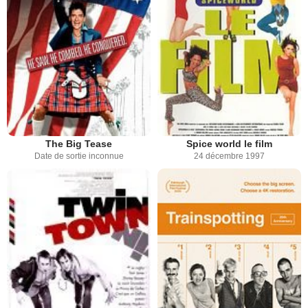
The Big Tease
Spice world le film
Date de sortie inconnue
24 décembre 1997