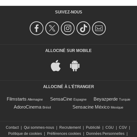
SUIVEZ-NOUS
ALLOCINÉ SUR MOBILE
ALLOCINÉ À L'ÉTRANGER
Filmstarts
SensaCine
Beyazperde
Allemagne
Espagne
Turquie
AdoroCinema
Sensacine México
Brésil
Mexique
Contact
|
Qui sommes-nous
|
Recrutement
|
Publicité
|
CGU
|
CGV
|
Politique de cookies
|
Préférences cookies
|
Données Personnelles
|