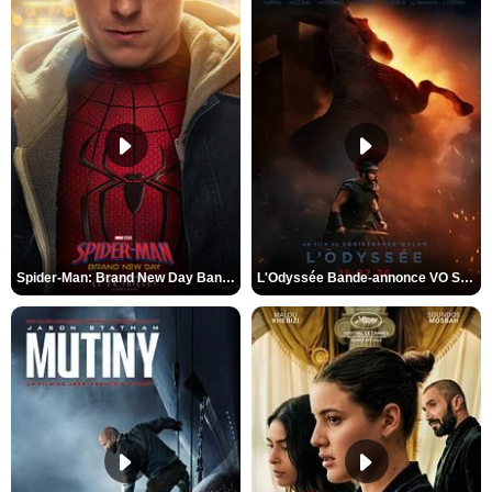
Spider-Man: Brand New Day Bande-annonce VO STFR
L'Odyssée Bande-annonce VO STFR