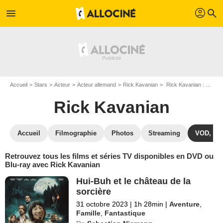
profil
menu
search
Accueil
Stars
Acteur
Acteur allemand
Rick Kavanian
Rick Kavanian : ses Blu-Ray, DVD, VOD, SVOD
Rick Kavanian
Accueil
Filmographie
Photos
Streaming
VOD, DV
Retrouvez tous les films et séries TV disponibles en DVD ou
Blu-ray avec Rick Kavanian
Hui-Buh et le château de la
sorcière
31 octobre 2023
|
1h 28min
|
Aventure
,
Famille
,
Fantastique