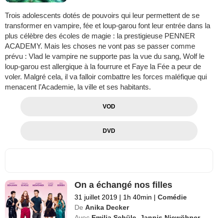
Trois adolescents dotés de pouvoirs qui leur permettent de se
transformer en vampire, fée et loup-garou font leur entrée dans la
plus célèbre des écoles de magie : la prestigieuse PENNER
ACADEMY. Mais les choses ne vont pas se passer comme
prévu : Vlad le vampire ne supporte pas la vue du sang, Wolf le
loup-garou est allergique à la fourrure et Faye la Fée a peur de
voler. Malgré cela, il va falloir combattre les forces maléfique qui
menacent l’Academie, la ville et ses habitants.
VOD
DVD
On a échangé nos filles
31 juillet 2019
|
1h 40min
|
Comédie
De
Anika Decker
Avec
Emilia Schüle
,
Jannis Niewöhner
,