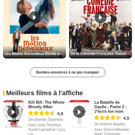
Les Matins merveilleux Bande-annonce VF
De la Comédie-Française Teaser VF
Bandes-annonces à ne pas manquer
Meilleurs films à l'affiche
Kill Bill: The Whole
La Bataille de
Bloody Affair
Gaulle - Partie 2 :
J’écris ton nom
4,6
4,5
De Quentin Tarantino
De Antonin Baudry
Avec Uma Thurman,
David Carradine, Lucy
Avec Simon Abkarian,
Liu
Niels Schneider,