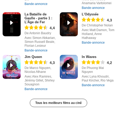
Anamaria Vartolomei
Bande-annonce
Bande-annonce
La Bataille de
L'Odyssée
Gaulle - partie 1 :
4,3
L'Âge de Fer
De Christopher Nolan
4,4
Avec Matt Damon, Tom
De Antonin Baudry
Holland, Anne
Avec Simon Abkarian,
Hathaway
Simon Russell Beale,
Bande-annonce
Florian Lesieur
Bande-annonce
Jim Queen
In Waves
4,3
4,2
De Marco Nguyen,
De Phuong Mai
Nicolas Athane
Nguyen
Avec Alex Ramires,
Avec Lyna Khoudri,
Jérémy Gillet, Shirley
Paul Kircher, Rio Vega
Souagnon
Bande-annonce
Bande-annonce
Tous les meilleurs films au ciné