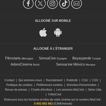
ALLOCINÉ SUR MOBILE
ALLOCINÉ À L'ÉTRANGER
Filmstarts
SensaCine
Beyazperde
Allemagne
Espagne
Turquie
AdoroCinema
Sensacine México
Brésil
Mexique
Contact
|
Qui sommes-nous
|
Recrutement
|
Publicité
|
CGU
|
CGV
|
Politique de cookies
|
Préférences cookies
|
Données Personnelles
|
Revue de presse
|
Charte d'écriture
|
Les services AlloCiné
|
Gérer Utiq
|
©AlloCiné
Retrouvez tous les horaires et infos de votre cinéma sur le numéro AlloCiné :
0 892 892 892
(0,90€/minute)