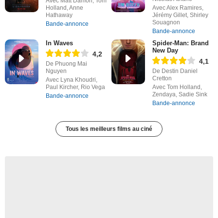
Avec Matt Damon, Tom
Holland, Anne
Avec Alex Ramires,
Hathaway
Jérémy Gillet, Shirley
Souagnon
Bande-annonce
Bande-annonce
In Waves
Spider-Man: Brand
New Day
4,2
4,1
De Phuong Mai
Nguyen
De Destin Daniel
Cretton
Avec Lyna Khoudri,
Paul Kircher, Rio Vega
Avec Tom Holland,
Zendaya, Sadie Sink
Bande-annonce
Bande-annonce
Tous les meilleurs films au ciné