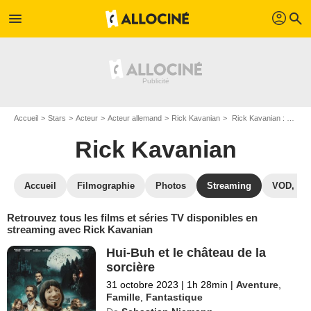
profil
menu
search
Accueil
Stars
Acteur
Acteur allemand
Rick Kavanian
Rick Kavanian : Films et séries online
Rick Kavanian
Accueil
Filmographie
Photos
Streaming
VOD, DV
Retrouvez tous les films et séries TV disponibles en
streaming avec Rick Kavanian
Hui-Buh et le château de la
sorcière
31 octobre 2023
|
1h 28min
|
Aventure
,
Famille
,
Fantastique