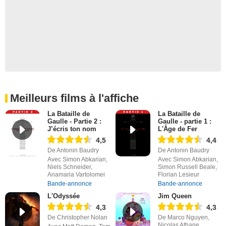
Meilleurs films à l'affiche
La Bataille de
La Bataille de
Gaulle - Partie 2 :
Gaulle - partie 1 :
J’écris ton nom
L'Âge de Fer
4,5
4,4
De Antonin Baudry
De Antonin Baudry
Avec Simon Abkarian,
Avec Simon Abkarian,
Niels Schneider,
Simon Russell Beale,
Anamaria Vartolomei
Florian Lesieur
Bande-annonce
Bande-annonce
L'Odyssée
Jim Queen
4,3
4,3
De Christopher Nolan
De Marco Nguyen,
Nicolas Athane