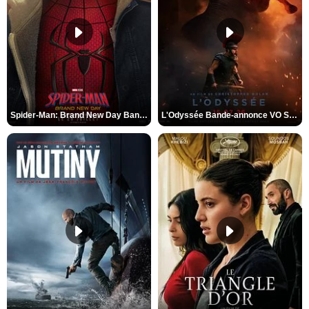
Spider-Man: Brand New Day Bande-annonce VO STFR
L'Odyssée Bande-annonce VO STFR