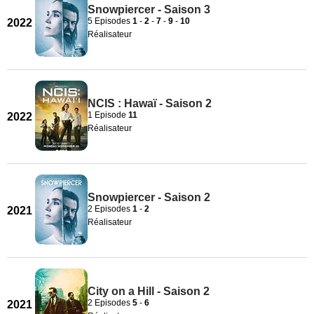
Snowpiercer - Saison 3
5 Episodes
1
-
2
-
7
-
9
-
10
2022
Réalisateur
NCIS : Hawaï - Saison 2
1 Episode
11
2022
Réalisateur
Snowpiercer - Saison 2
2 Episodes
1
-
2
2021
Réalisateur
City on a Hill - Saison 2
2 Episodes
5
-
6
2021