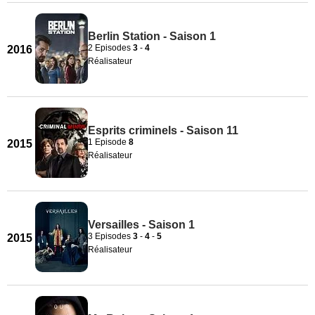
Berlin Station - Saison 1
2 Episodes
3
-
4
2016
Réalisateur
Esprits criminels - Saison 11
1 Episode
8
2015
Réalisateur
Versailles - Saison 1
3 Episodes
3
-
4
-
5
2015
Réalisateur