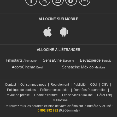
ALLOCINÉ SUR MOBILE
ALLOCINÉ À L'ÉTRANGER
Filmstarts
SensaCine
Beyazperde
Allemagne
Espagne
Turquie
AdoroCinema
Sensacine México
Brésil
Mexique
Contact
|
Qui sommes-nous
|
Recrutement
|
Publicité
|
CGU
|
CGV
|
Politique de cookies
|
Préférences cookies
|
Données Personnelles
|
Revue de presse
|
Charte d'écriture
|
Les services AlloCiné
|
Gérer Utiq
|
©AlloCiné
Retrouvez tous les horaires et infos de votre cinéma sur le numéro AlloCiné :
0 892 892 892
(0,90€/minute)