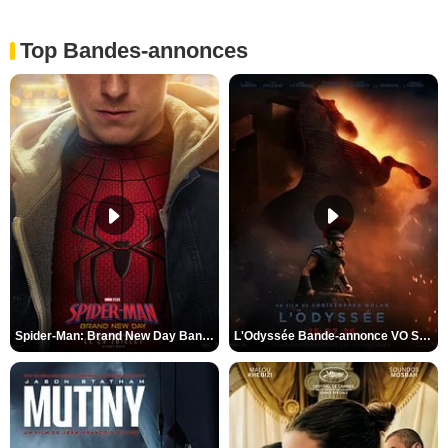
Top Bandes-annonces
Spider-Man: Brand New Day Bande-annonce VO STFR
L'Odyssée Bande-annonce VO STFR