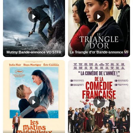
Mutiny Bande-annonce VO STFR
Le Triangle d'or Bande-annonce VF