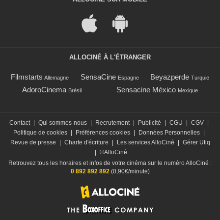
ALLOCINÉ À L'ÉTRANGER
Filmstarts
SensaCine
Beyazperde
Allemagne
Espagne
Turquie
AdoroCinema
Sensacine México
Brésil
Mexique
Contact
|
Qui sommes-nous
|
Recrutement
|
Publicité
|
CGU
|
CGV
|
Politique de cookies
|
Préférences cookies
|
Données Personnelles
|
Revue de presse
|
Charte d'écriture
|
Les services AlloCiné
|
Gérer Utiq
|
©AlloCiné
Retrouvez tous les horaires et infos de votre cinéma sur le numéro AlloCiné :
0 892 892 892
(0,90€/minute)