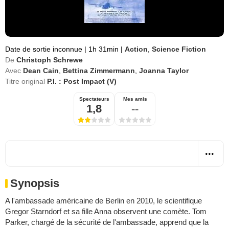
Date de sortie inconnue
|
1h 31min
|
Action
,
Science Fiction
De
Christoph Schrewe
Avec
Dean Cain
,
Bettina Zimmermann
,
Joanna Taylor
Titre original
P.I. : Post Impact (V)
Spectateurs
Mes amis
1,8
--
Synopsis
A l'ambassade américaine de Berlin en 2010, le scientifique
Gregor Starndorf et sa fille Anna observent une comète. Tom
Parker, chargé de la sécurité de l'ambassade, apprend que la