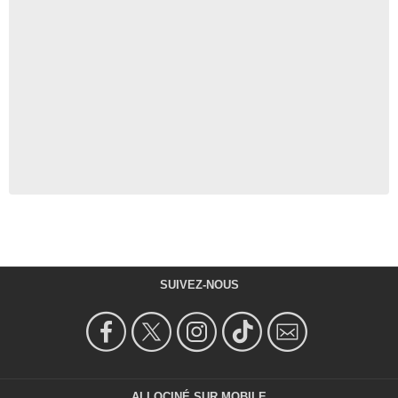
SUIVEZ-NOUS
ALLOCINÉ SUR MOBILE