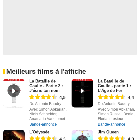
Meilleurs films à l'affiche
La Bataille de
La Bataille de
Gaulle - Partie 2 :
Gaulle - partie 1 :
J’écris ton nom
L'Âge de Fer
4,5
4,4
De Antonin Baudry
De Antonin Baudry
Avec Simon Abkarian,
Avec Simon Abkarian,
Niels Schneider,
Simon Russell Beale,
Anamaria Vartolomei
Florian Lesieur
Bande-annonce
Bande-annonce
L'Odyssée
Jim Queen
4,3
4,3