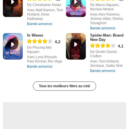
De Christopher Nolan
De Marco Nguyen,
Nicolas Athane
Avec Matt Damon, Tom
Holland, Anne
Avec Alex Ramires,
Hathaway
Jérémy Gillet, Shirley
Souagnon
Bande-annonce
Bande-annonce
In Waves
Spider-Man: Brand
New Day
4,2
4,1
De Phuong Mai
Nguyen
De Destin Daniel
Cretton
Avec Lyna Khoudri,
Paul Kircher, Rio Vega
Avec Tom Holland,
Zendaya, Sadie Sink
Bande-annonce
Bande-annonce
Tous les meilleurs films au ciné