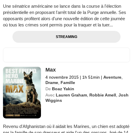
Une sénatrice américaine se lance dans la course à l'élection
présidentielle en proposant l'arrêt total de la Purge annuelle. Ses
opposants profitent alors d'une nouvelle édition de cette journée
où tous les crimes sont permis pour la traquer et la tuer...
STREAMING
Max
4 novembre 2015
|
1h 51min
|
Aventure
,
Drame
,
Famille
De
Boaz Yakin
Avec
Lauren Graham
,
Robbie Amell
,
Josh
Wiggins
Revenu d'Afghanistan où il aidait les Marines, un chien est adopté
par la famille de son dresseur et aide l'un des garçons, âgé de 14