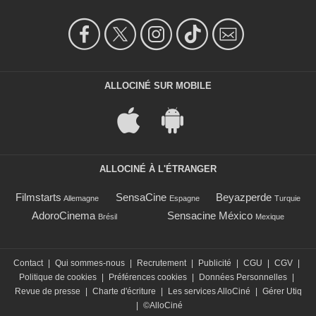
ALLOCINÉ SUR MOBILE
ALLOCINÉ À L'ÉTRANGER
Filmstarts
SensaCine
Beyazperde
Allemagne
Espagne
Turquie
AdoroCinema
Sensacine México
Brésil
Mexique
Contact
|
Qui sommes-nous
|
Recrutement
|
Publicité
|
CGU
|
CGV
|
Politique de cookies
|
Préférences cookies
|
Données Personnelles
|
Revue de presse
|
Charte d'écriture
|
Les services AlloCiné
|
Gérer Utiq
|
©AlloCiné