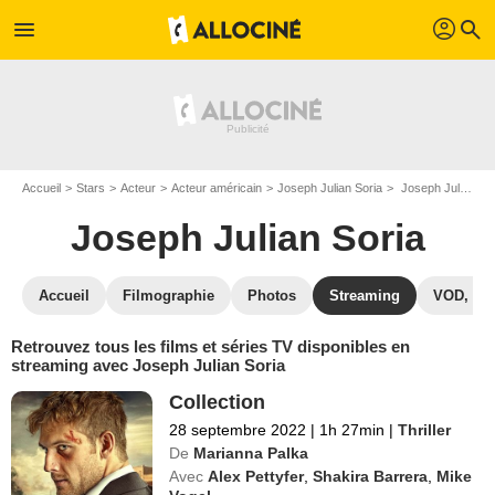
profil
menu
search
Accueil
Stars
Acteur
Acteur américain
Joseph Julian Soria
Joseph Julian Soria : Films et séries online
Joseph Julian Soria
Accueil
Filmographie
Photos
Streaming
VOD, DV
Retrouvez tous les films et séries TV disponibles en
streaming avec Joseph Julian Soria
Collection
28 septembre 2022
|
1h 27min
|
Thriller
De
Marianna Palka
Avec
Alex Pettyfer
,
Shakira Barrera
,
Mike