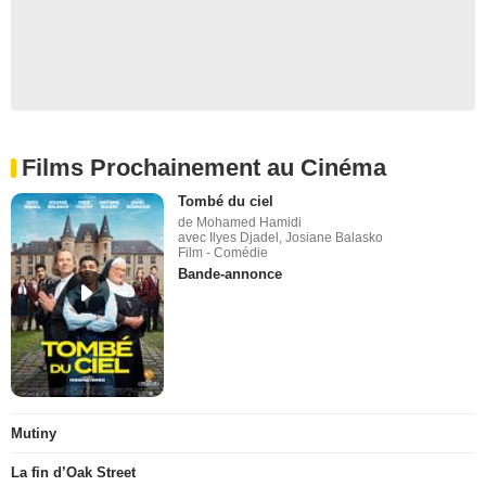
Films Prochainement au Cinéma
Tombé du ciel
de Mohamed Hamidi
avec Ilyes Djadel, Josiane Balasko
Film - Comédie
Bande-annonce
Mutiny
La fin d’Oak Street