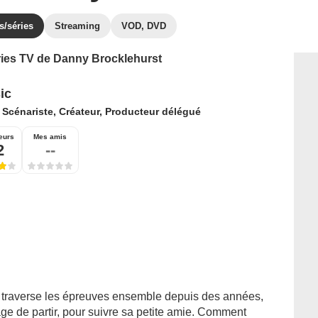
s/séries
Streaming
VOD, DVD
éries TV de Danny Brocklehurst
ic
:
Scénariste, Créateur, Producteur délégué
eurs
Mes amis
2
--
 traverse les épreuves ensemble depuis des années,
age de partir, pour suivre sa petite amie. Comment