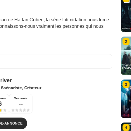
man de Harlan Coben, la série Intimidation nous force
connaissons-nous vraiment les personnes qui nous
2
river
3
:
Scénariste, Créateur
eurs
Mes amis
6
--
DE-ANNONCE
4