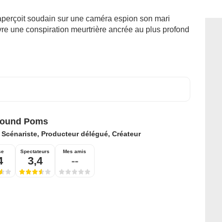
perçoit soudain sur une caméra espion son mari
vre une conspiration meurtrière ancrée au plus profond
Pound Poms
:
Scénariste, Producteur délégué, Créateur
se
Spectateurs
Mes amis
4
3,4
--