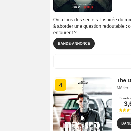
On a tous des secrets. Inspirée du ro
à aborder une question redoutable : 
entourent ?
BANDE-ANNONCE
The D
4
Métier 
Spectat
3,
BAN