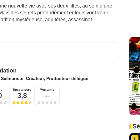
e nouvelle vie avec ses deux filles, au sein d’une
Mais des secrets profondément enfouis vont venir
sparition mystérieuse, adultères, assassinat…
idation
:
Scénariste, Créateur, Producteur délégué
se
Spectateurs
Mes amis
0
3,8
--
Sé
1