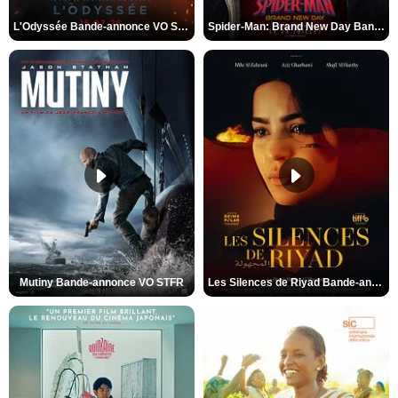
L'Odyssée Bande-annonce VO STFR
Spider-Man: Brand New Day Bande-annonce VO STFR
Mutiny Bande-annonce VO STFR
Les Silences de Riyad Bande-annonce VO STFR