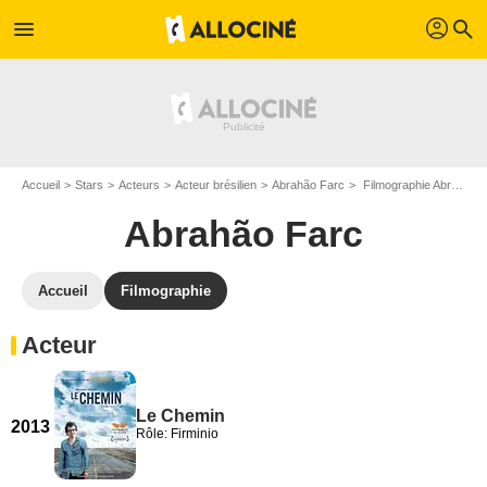
profil
menu
search
Accueil
Stars
Acteurs
Acteur brésilien
Abrahão Farc
Filmographie Abrahão Farc
Abrahão Farc
Accueil
Filmographie
Acteur
Le Chemin
2013
Rôle: Firminio