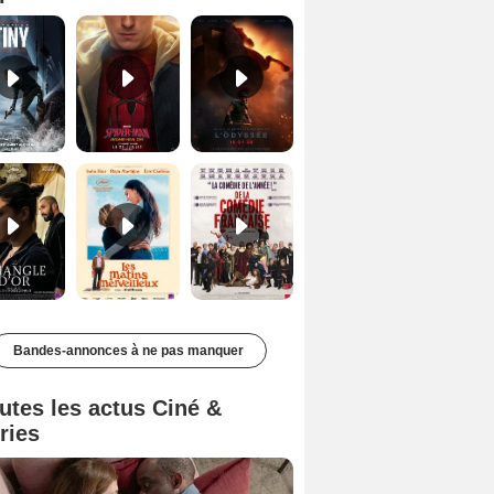
Le Triangle d'or Bande-annonce VF
Les Matins merveilleux Bande-annonce VF
De la Comédie-Française Teaser VF
Bandes-annonces à ne pas manquer
utes les actus Ciné &
ries