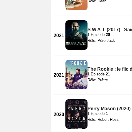
Rôle: Dean
S.W.A.T. (2017) - Sa
1 Episode
20
2021
Rôle: Père Jack
The Rookie : le flic
1 Episode
21
2021
Rôle: Prêtre
Perry Mason (2020) 
1 Episode
1
2020
Rôle: Robert Ross