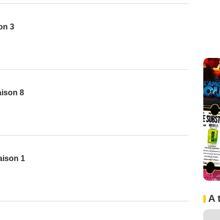
on 3
aison 8
aison 1
A 