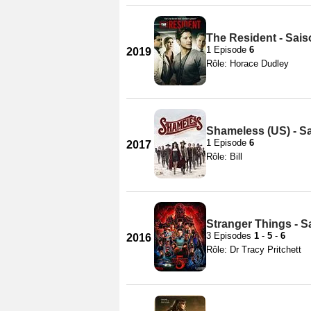
The Resident - Sais
1 Episode
6
2019
Rôle: Horace Dudley
Shameless (US) - S
1 Episode
6
2017
Rôle: Bill
Stranger Things - S
3 Episodes
1
-
5
-
6
2016
Rôle: Dr Tracy Pritchett