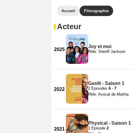
Accueil
Filmographie
Acteur
Joy et moi
2025
Rôle: Sheriff Jackson
Gaslit - Saison 1
2 Episodes
6
-
7
2022
Rôle: Avocat de Martha
Physical - Saison 1
1 Episode
2
2021