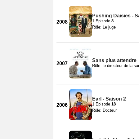
Pushing Daisies - S
1 Episode
8
2008
Rôle: Le juge
Sans plus attendre
2007
Rôle: le directeur de la sa
Earl - Saison 2
1 Episode
18
2006
Rôle: Docteur