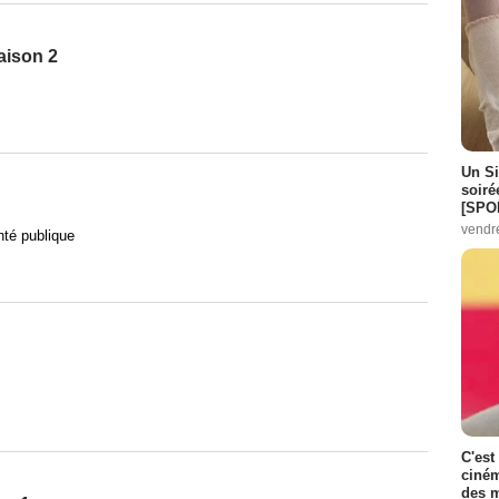
aison 2
Un Si
soiré
[SPO
vendr
nté publique
C'est
ciném
des m