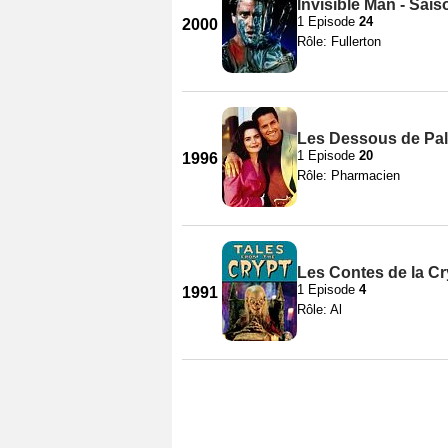
Invisible Man - Sais
1 Episode
24
2000
Rôle: Fullerton
Les Dessous de Pal
1 Episode
20
1996
Rôle: Pharmacien
Les Contes de la Cr
1 Episode
4
1991
Rôle: Al