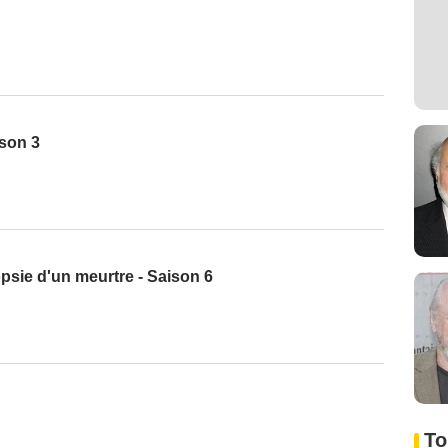
ison 3
topsie d'un meurtre - Saison 6
To