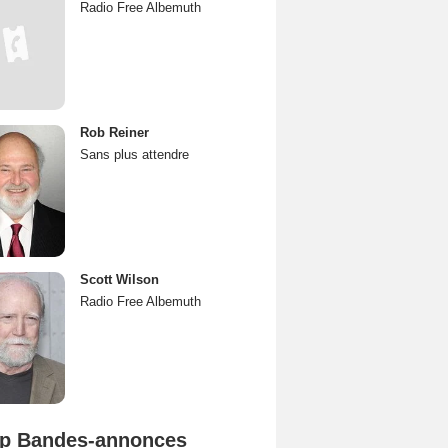
Radio Free Albemuth
Rob Reiner
Sans plus attendre
Scott Wilson
Radio Free Albemuth
p Bandes-annonces
Mutiny Bande-annonce VO STFR
Spider-Man: Brand New Day Bande-annonce VO STFR
L'Odyssée Bande-annonce VO STFR