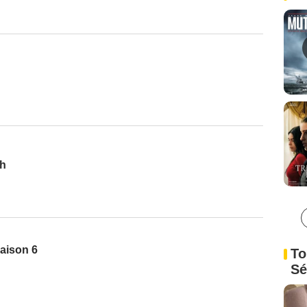
th
Saison 6
To
Sé