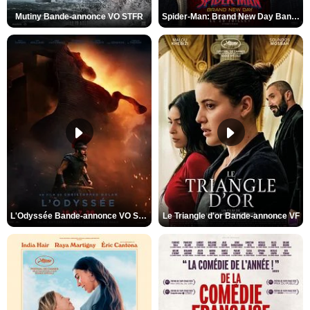
Mutiny Bande-annonce VO STFR
Spider-Man: Brand New Day Bande-annonce VO STFR
L'Odyssée Bande-annonce VO STFR
Le Triangle d'or Bande-annonce VF