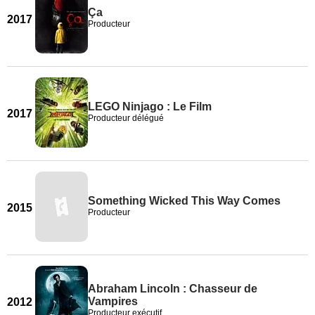
Ça
2017
Producteur
LEGO Ninjago : Le Film
2017
Producteur délégué
Something Wicked This Way Comes
2015
Producteur
Abraham Lincoln : Chasseur de
Vampires
2012
Producteur exécutif