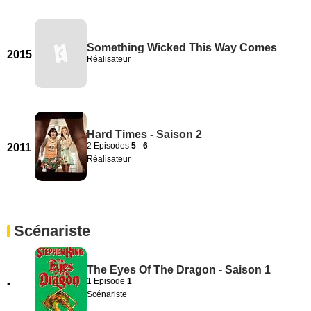
Something Wicked This Way Comes
2015
Réalisateur
Hard Times - Saison 2
2 Episodes
5
-
6
2011
Réalisateur
Scénariste
The Eyes Of The Dragon - Saison 1
1 Episode
1
-
Scénariste