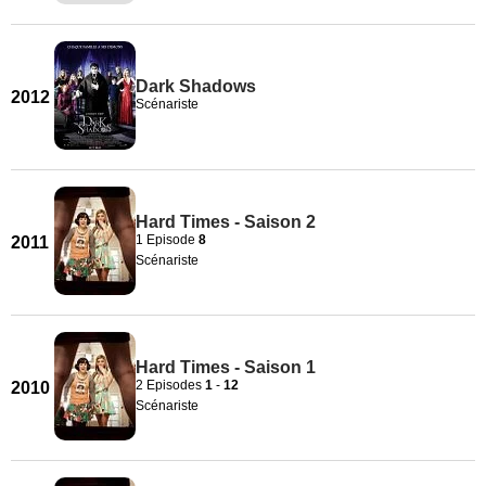
Dark Shadows
2012
Scénariste
Hard Times - Saison 2
1 Episode
8
2011
Scénariste
Hard Times - Saison 1
2 Episodes
1
-
12
2010
Scénariste