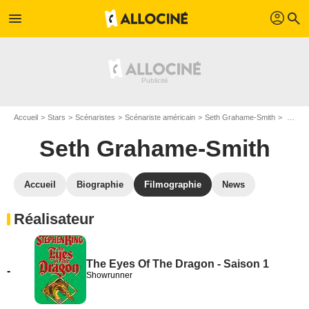
profil
menu
search
Accueil
Stars
Scénaristes
Scénariste américain
Seth Grahame-Smith
Filmographie Seth Grahame-Smith
Seth Grahame-Smith
Accueil
Biographie
Filmographie
News
Réalisateur
The Eyes Of The Dragon - Saison 1
-
Showrunner