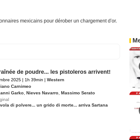
tionnaires mexicains pour dérober un chargement d'or.
Me
aînée de poudre... les pistoleros arrivent!
embre 2025
|
1h 39min
|
Western
liano Carnimeo
ianni Garko
,
Nieves Navarro
,
Massimo Serato
iginal
ola di polvere... un grido di morte... arriva Sartana