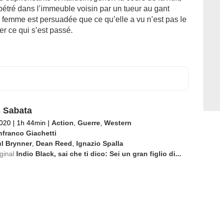
rpétré dans l’immeuble voisin par un tueur au gant
e femme est persuadée que ce qu’elle a vu n’est pas le
her ce qui s’est passé.
 Sabata
2020
|
1h 44min
|
Action
,
Guerre
,
Western
nfranco Giachetti
l Brynner
,
Dean Reed
,
Ignazio Spalla
iginal
Indio Black, sai che ti dico: Sei un gran figlio di...