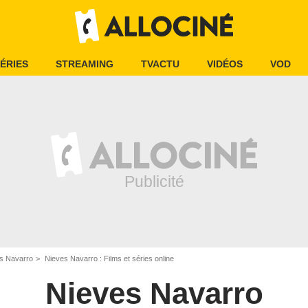
ÉRIES
STREAMING
TVACTU
VIDÉOS
VOD
s Navarro
Nieves Navarro : Films et séries online
Nieves Navarro