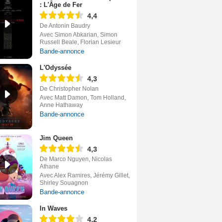
: L'Âge de Fer
4,4
De Antonin Baudry
Avec Simon Abkarian, Simon
Russell Beale, Florian Lesieur
Bande-annonce
L'Odyssée
4,3
De Christopher Nolan
Avec Matt Damon, Tom Holland,
Anne Hathaway
Bande-annonce
Jim Queen
4,3
De Marco Nguyen, Nicolas
Athane
Avec Alex Ramires, Jérémy Gillet,
Shirley Souagnon
Bande-annonce
In Waves
4,2