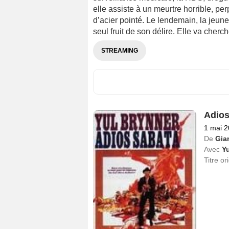
elle assiste à un meurtre horrible, pe
d’acier pointé. Le lendemain, la jeun
seul fruit de son délire. Elle va cherc
STREAMING
Adios
1 mai 
De
Gia
Avec
Yu
Titre or