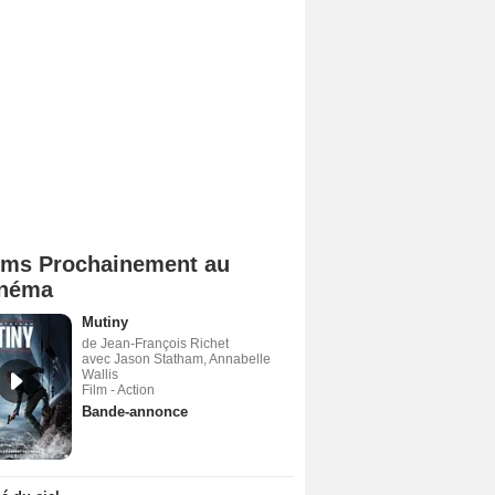
lms Prochainement au
néma
Mutiny
de Jean-François Richet
avec Jason Statham, Annabelle
Wallis
Film - Action
Bande-annonce