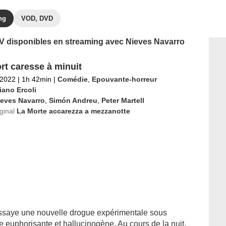
ng
VOD, DVD
 TV disponibles en streaming avec Nieves Navarro
rt caresse à minuit
 2022
|
1h 42min
|
Comédie
,
Epouvante-horreur
iano Ercoli
ieves Navarro
,
Simón Andreu
,
Peter Martell
iginal
La Morte accarezza a mezzanotte
 essaye une nouvelle drogue expérimentale sous
 euphorisante et hallucinogène. Au cours de la nuit,