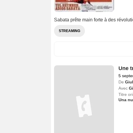
Sabata prête main forte à des révolu
STREAMING
Une tr
5 sept
De
Giu
Avec
G
Titre or
Una nuv