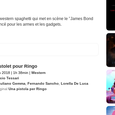
 western spaghetti qui met en scène le "James Bond
oncé pour les armes et les gadgets.
stolet pour Ringo
s 2018
|
1h 38min
|
Western
cio Tessari
iuliano Gemma
,
Fernando Sancho
,
Lorella De Luca
iginal
Una pistola per Ringo