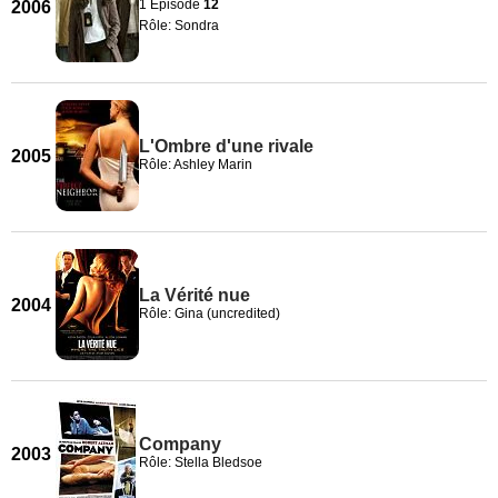
1 Episode
12
2006
Rôle: Sondra
L'Ombre d'une rivale
2005
Rôle: Ashley Marin
La Vérité nue
2004
Rôle: Gina (uncredited)
Company
2003
Rôle: Stella Bledsoe