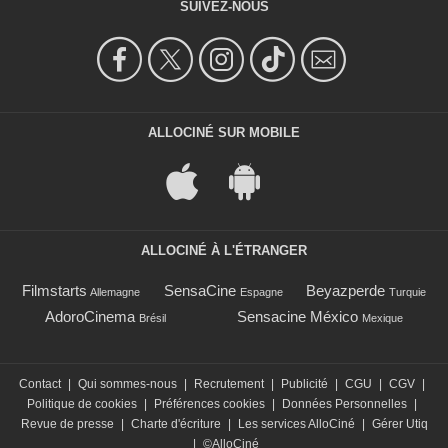
SUIVEZ-NOUS
ALLOCINÉ SUR MOBILE
ALLOCINÉ À L'ÉTRANGER
Filmstarts
SensaCine
Beyazperde
Allemagne
Espagne
Turquie
AdoroCinema
Sensacine México
Brésil
Mexique
Contact
|
Qui sommes-nous
|
Recrutement
|
Publicité
|
CGU
|
CGV
|
Politique de cookies
|
Préférences cookies
|
Données Personnelles
|
Revue de presse
|
Charte d'écriture
|
Les services AlloCiné
|
Gérer Utiq
|
©AlloCiné