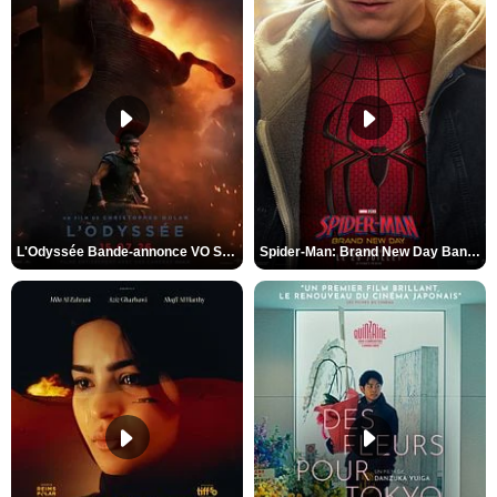
L'Odyssée Bande-annonce VO STFR
Spider-Man: Brand New Day Bande-annonce VO STFR