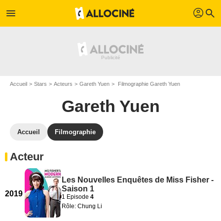
profil
menu
search
Accueil
Stars
Acteurs
Gareth Yuen
Filmographie Gareth Yuen
Gareth Yuen
Accueil
Filmographie
Acteur
Les Nouvelles Enquêtes de Miss Fisher -
Saison 1
2019
1 Episode
4
Rôle: Chung Li