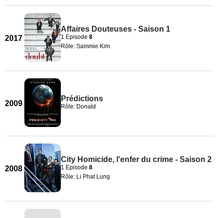
Affaires Douteuses - Saison 1
1 Episode
8
2017
Rôle: Sammie Kim
Prédictions
2009
Rôle: Donald
City Homicide, l'enfer du crime - Saison 2
1 Episode
8
2008
Rôle: Li Phat Lung