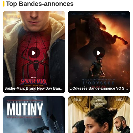
Top Bandes-annonces
Spider-Man: Brand New Day Bande-annonce VO STFR
L'Odyssée Bande-annonce VO STFR