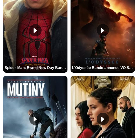
Spider-Man: Brand New Day Bande-annonce VO STFR
L'Odyssée Bande-annonce VO STFR