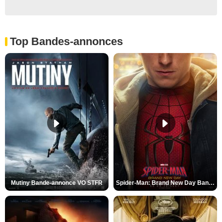
Top Bandes-annonces
Mutiny Bande-annonce VO STFR
Spider-Man: Brand New Day Bande-annonce VO STFR