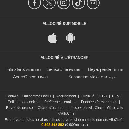
ALLOCINÉ SUR MOBILE
ALLOCINÉ À L'ÉTRANGER
Filmstarts
SensaCine
Beyazperde
Allemagne
Espagne
Turquie
AdoroCinema
Sensacine México
Brésil
Mexique
Contact
|
Qui sommes-nous
|
Recrutement
|
Publicité
|
CGU
|
CGV
|
Politique de cookies
|
Préférences cookies
|
Données Personnelles
|
Revue de presse
|
Charte d'écriture
|
Les services AlloCiné
|
Gérer Utiq
|
©AlloCiné
Retrouvez tous les horaires et infos de votre cinéma sur le numéro AlloCiné :
0 892 892 892
(0,90€/minute)