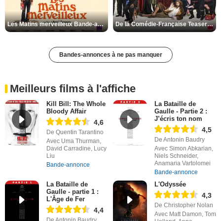
Les Matins merveilleux Bande-annonce VF
De la Comédie-Française Teaser VF
Bandes-annonces à ne pas manquer
Meilleurs films à l'affiche
Kill Bill: The Whole
La Bataille de
Bloody Affair
Gaulle - Partie 2 :
J’écris ton nom
4,6
4,5
De Quentin Tarantino
De Antonin Baudry
Avec Uma Thurman,
David Carradine, Lucy
Avec Simon Abkarian,
Liu
Niels Schneider,
Anamaria Vartolomei
Bande-annonce
Bande-annonce
La Bataille de
L'Odyssée
Gaulle - partie 1 :
4,3
L'Âge de Fer
De Christopher Nolan
4,4
Avec Matt Damon, Tom
De Antonin Baudry