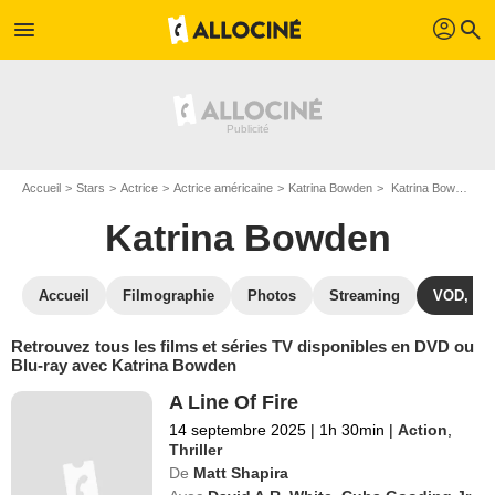
profil
menu
search
Accueil
Stars
Actrice
Actrice américaine
Katrina Bowden
Katrina Bowden : ses Blu-Ray, DVD, VOD, SVOD
Katrina Bowden
Accueil
Filmographie
Photos
Streaming
VOD, DV
Retrouvez tous les films et séries TV disponibles en DVD ou
Blu-ray avec Katrina Bowden
A Line Of Fire
14 septembre 2025
|
1h 30min
|
Action
,
Thriller
De
Matt Shapira