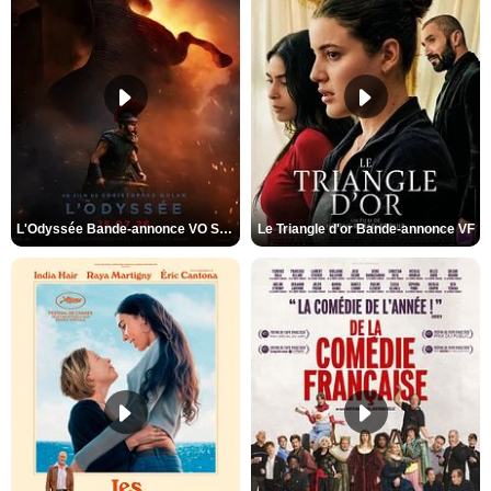
L'Odyssée Bande-annonce VO STFR
Le Triangle d'or Bande-annonce VF