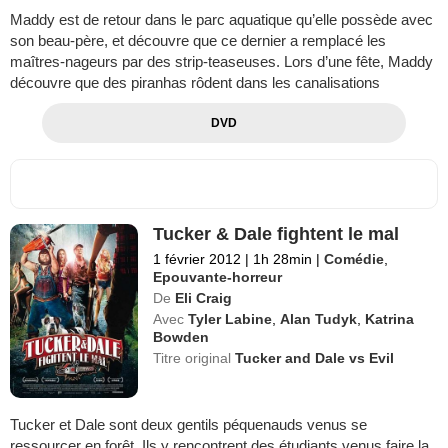
Maddy est de retour dans le parc aquatique qu’elle possède avec
son beau-père, et découvre que ce dernier a remplacé les
maîtres-nageurs par des strip-teaseuses. Lors d’une fête, Maddy
découvre que des piranhas rôdent dans les canalisations
DVD
Tucker & Dale fightent le mal
1 février 2012
|
1h 28min
|
Comédie
,
Epouvante-horreur
De
Eli Craig
Avec
Tyler Labine
,
Alan Tudyk
,
Katrina
Bowden
Titre original
Tucker and Dale vs Evil
Tucker et Dale sont deux gentils péquenauds venus se
ressourcer en forêt. Ils y rencontrent des étudiants venus faire la