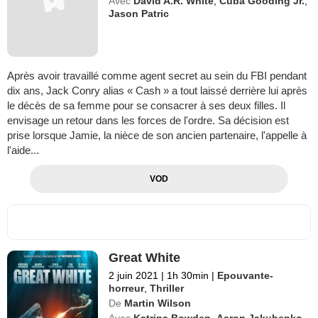
Avec
David A.R. White
,
Cuba Gooding Jr.
,
Jason Patric
Après avoir travaillé comme agent secret au sein du FBI pendant
dix ans, Jack Conry alias « Cash » a tout laissé derrière lui après
le décès de sa femme pour se consacrer à ses deux filles. Il
envisage un retour dans les forces de l'ordre. Sa décision est
prise lorsque Jamie, la nièce de son ancien partenaire, l'appelle à
l'aide...
VOD
Great White
2 juin 2021
|
1h 30min
|
Epouvante-
horreur
,
Thriller
De
Martin Wilson