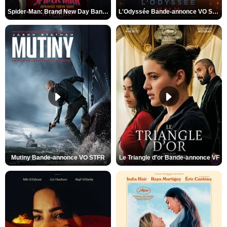
Spider-Man: Brand New Day Bande-annonce VO STFR
L'Odyssée Bande-annonce VO STFR
Mutiny Bande-annonce VO STFR
Le Triangle d'or Bande-annonce VF