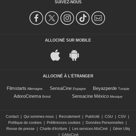
SUIVEZ-NOUS
ALLOCINÉ SUR MOBILE
ALLOCINÉ À L'ÉTRANGER
Filmstarts
SensaCine
Beyazperde
Allemagne
Espagne
Turquie
AdoroCinema
Sensacine México
Brésil
Mexique
Contact
|
Qui sommes-nous
|
Recrutement
|
Publicité
|
CGU
|
CGV
|
Politique de cookies
|
Préférences cookies
|
Données Personnelles
|
Revue de presse
|
Charte d'écriture
|
Les services AlloCiné
|
Gérer Utiq
|
©AlloCiné