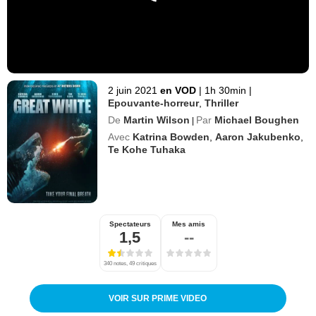
2 juin 2021
en VOD
|
1h 30min
|
Epouvante-horreur
,
Thriller
De
Martin Wilson
Par
Michael Boughen
|
Avec
Katrina Bowden
,
Aaron Jakubenko
,
Te Kohe Tuhaka
Spectateurs
Mes amis
1,5
--
340 notes, 49 critiques
VOIR SUR PRIME VIDEO