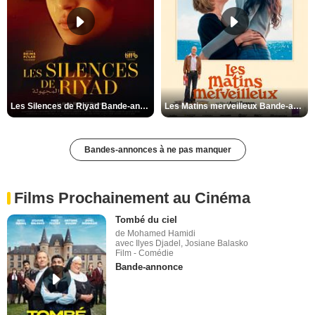
Les Silences de Riyad Bande-annonce VO STFR
Les Matins merveilleux Bande-annonce VF
Bandes-annonces à ne pas manquer
Films Prochainement au Cinéma
Tombé du ciel
de Mohamed Hamidi
avec Ilyes Djadel, Josiane Balasko
Film - Comédie
Bande-annonce