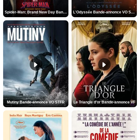
Spider-Man: Brand New Day Bande-annonce VO STFR
L'Odyssée Bande-annonce VO STFR
Mutiny Bande-annonce VO STFR
Le Triangle d'or Bande-annonce VF