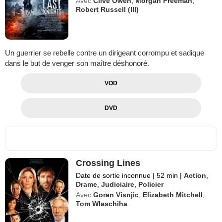
Avec
Clive Owen
,
Morgan Freeman
,
Robert Russell (III)
Un guerrier se rebelle contre un dirigeant corrompu et sadique
dans le but de venger son maître déshonoré.
VOD
DVD
Crossing Lines
Date de sortie inconnue
|
52 min
|
Action
,
Drame
,
Judiciaire
,
Policier
Avec
Goran Visnjic
,
Elizabeth Mitchell
,
Tom Wlaschiha