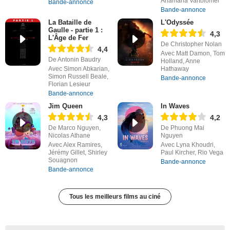
Anamaria Vartolomei
Bande-annonce
Bande-annonce
La Bataille de
L'Odyssée
Gaulle - partie 1 :
4,3
L'Âge de Fer
De Christopher Nolan
4,4
Avec Matt Damon, Tom
De Antonin Baudry
Holland, Anne
Avec Simon Abkarian,
Hathaway
Simon Russell Beale,
Bande-annonce
Florian Lesieur
Bande-annonce
Jim Queen
In Waves
4,3
4,2
De Marco Nguyen,
De Phuong Mai
Nicolas Athane
Nguyen
Avec Alex Ramires,
Avec Lyna Khoudri,
Jérémy Gillet, Shirley
Paul Kircher, Rio Vega
Souagnon
Bande-annonce
Bande-annonce
Tous les meilleurs films au ciné