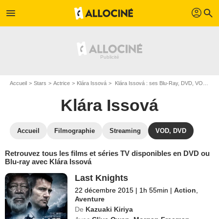
profil
menu
search
Accueil
Stars
Actrice
Klára Issová
Klára Issová : ses Blu-Ray, DVD, VOD, SVOD
Klára Issová
Accueil
Filmographie
Streaming
VOD, DVD
Retrouvez tous les films et séries TV disponibles en DVD ou
Blu-ray avec Klára Issová
Last Knights
22 décembre 2015
|
1h 55min
|
Action
,
Aventure
De
Kazuaki Kiriya