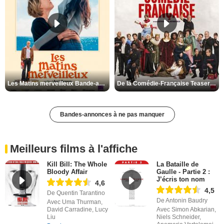
Les Matins merveilleux Bande-annonce VF
De la Comédie-Française Teaser VF
Bandes-annonces à ne pas manquer
Meilleurs films à l'affiche
Kill Bill: The Whole
La Bataille de
Bloody Affair
Gaulle - Partie 2 :
J’écris ton nom
4,6
4,5
De Quentin Tarantino
De Antonin Baudry
Avec Uma Thurman,
David Carradine, Lucy
Avec Simon Abkarian,
Liu
Niels Schneider,