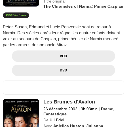
Titre original
The Chronicles of Narnia: Prince Caspian
Dès 8 ans
Peter, Susan, Edmund et Lucie Penvensie sont de retour à
Narnia. Des siècles après leur règne, les quatre enfants doivent
voler au secours de Caspian, prince héritier de Narnia menacé
par les armées de son oncle Miraz...
VOD
DVD
Les Brumes d'Avalon
26 décembre 2002
|
3h 03min
|
Drame
,
Fantastique
De
Uli Edel
Avec
Anjelica Huston
,
Julianna