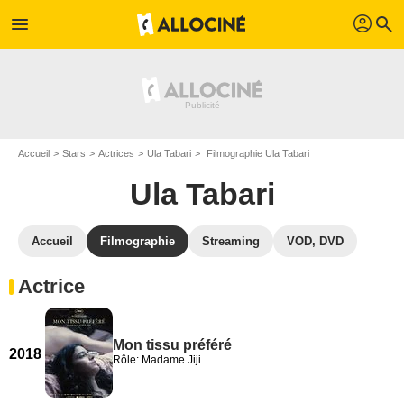
profil
menu
search
Accueil
Stars
Actrices
Ula Tabari
Filmographie Ula Tabari
Ula Tabari
Accueil
Filmographie
Streaming
VOD, DVD
Actrice
Mon tissu préféré
2018
Rôle: Madame Jiji