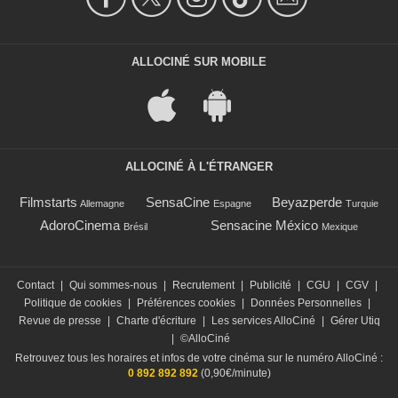
ALLOCINÉ SUR MOBILE
ALLOCINÉ À L'ÉTRANGER
Filmstarts
SensaCine
Beyazperde
Allemagne
Espagne
Turquie
AdoroCinema
Sensacine México
Brésil
Mexique
Contact
|
Qui sommes-nous
|
Recrutement
|
Publicité
|
CGU
|
CGV
|
Politique de cookies
|
Préférences cookies
|
Données Personnelles
|
Revue de presse
|
Charte d'écriture
|
Les services AlloCiné
|
Gérer Utiq
|
©AlloCiné
Retrouvez tous les horaires et infos de votre cinéma sur le numéro AlloCiné :
0 892 892 892
(0,90€/minute)