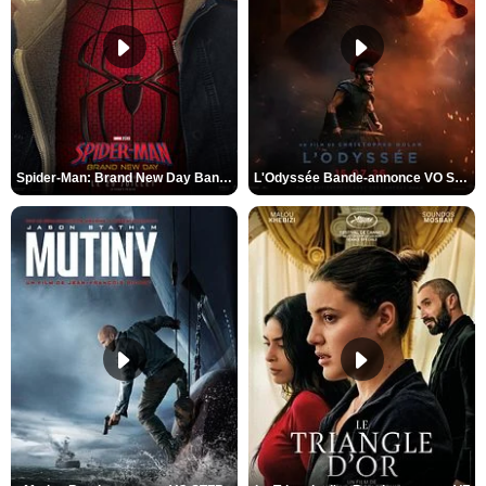
Spider-Man: Brand New Day Bande-annonce VO STFR
L'Odyssée Bande-annonce VO STFR