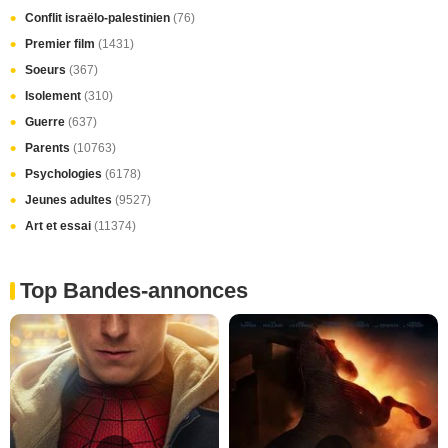
Conflit israëlo-palestinien
(76)
Premier film
(1431)
Soeurs
(367)
Isolement
(310)
Guerre
(637)
Parents
(10763)
Psychologies
(6178)
Jeunes adultes
(9527)
Art et essai
(11374)
Top Bandes-annonces