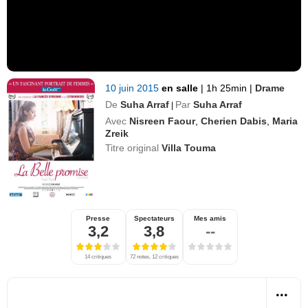
10 juin 2015
en salle
|
1h 25min
|
Drame
De
Suha Arraf
Par
Suha Arraf
|
Avec
Nisreen Faour
,
Cherien Dabis
,
Maria
Zreik
Titre original
Villa Touma
Presse
Spectateurs
Mes amis
3,2
3,8
--
14 critiques
72 notes, 12 critiques