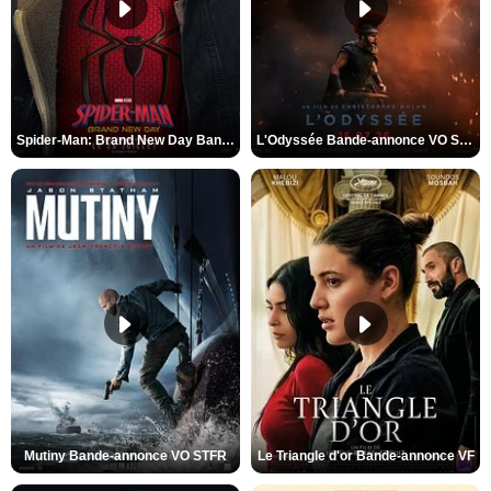
Spider-Man: Brand New Day Bande-annonce VO STFR
L'Odyssée Bande-annonce VO STFR
Mutiny Bande-annonce VO STFR
Le Triangle d'or Bande-annonce VF