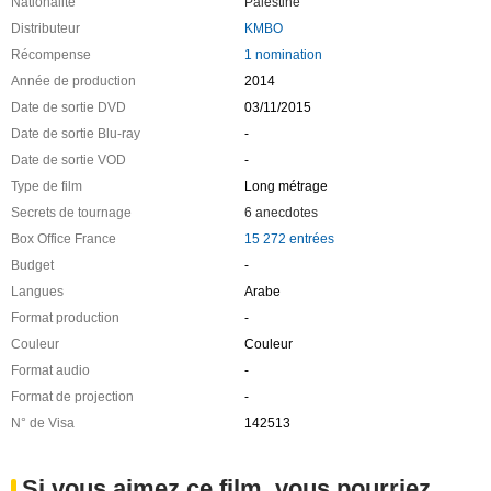
Nationalité
Palestine
Distributeur
KMBO
Récompense
1 nomination
Année de production
2014
Date de sortie DVD
03/11/2015
Date de sortie Blu-ray
-
Date de sortie VOD
-
Type de film
Long métrage
Secrets de tournage
6 anecdotes
Box Office France
15 272 entrées
Budget
-
Langues
Arabe
Format production
-
Couleur
Couleur
Format audio
-
Format de projection
-
N° de Visa
142513
Si vous aimez ce film, vous pourriez