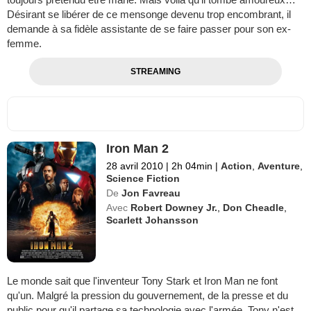
Désirant se libérer de ce mensonge devenu trop encombrant, il
demande à sa fidèle assistante de se faire passer pour son ex-
femme.
STREAMING
Iron Man 2
28 avril 2010
|
2h 04min
|
Action
,
Aventure
,
Science Fiction
De
Jon Favreau
Avec
Robert Downey Jr.
,
Don Cheadle
,
Scarlett Johansson
Le monde sait que l'inventeur Tony Stark et Iron Man ne font
qu'un. Malgré la pression du gouvernement, de la presse et du
public pour qu'il partage sa technologie avec l'armée, Tony n'est