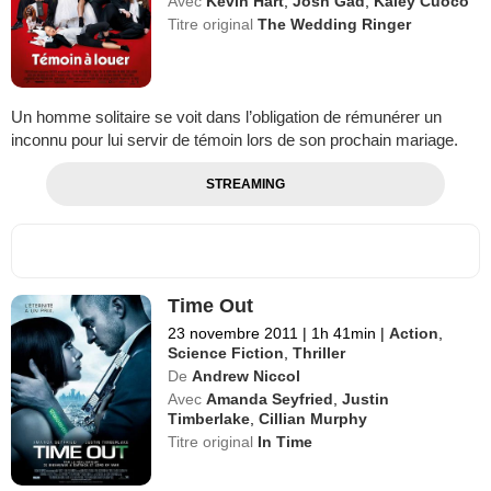
Avec
Kevin Hart
,
Josh Gad
,
Kaley Cuoco
Titre original
The Wedding Ringer
Un homme solitaire se voit dans l’obligation de rémunérer un
inconnu pour lui servir de témoin lors de son prochain mariage.
STREAMING
Time Out
23 novembre 2011
|
1h 41min
|
Action
,
Science Fiction
,
Thriller
De
Andrew Niccol
Avec
Amanda Seyfried
,
Justin
Timberlake
,
Cillian Murphy
Titre original
In Time