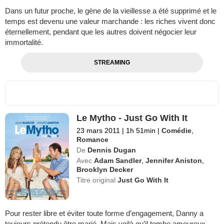
Dans un futur proche, le gène de la vieillesse a été supprimé et le
temps est devenu une valeur marchande : les riches vivent donc
éternellement, pendant que les autres doivent négocier leur
immortalité.
STREAMING
Le Mytho - Just Go With It
23 mars 2011
|
1h 51min
|
Comédie
,
Romance
De
Dennis Dugan
Avec
Adam Sandler
,
Jennifer Aniston
,
Brooklyn Decker
Titre original
Just Go With It
Pour rester libre et éviter toute forme d’engagement, Danny a
toujours prétendu être marié. Mais voilà qu’il tombe amoureux…