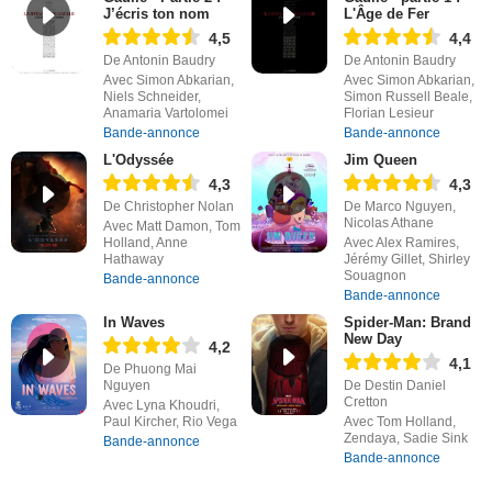
J’écris ton nom
L'Âge de Fer
4,5
4,4
De Antonin Baudry
De Antonin Baudry
Avec Simon Abkarian,
Avec Simon Abkarian,
Niels Schneider,
Simon Russell Beale,
Anamaria Vartolomei
Florian Lesieur
Bande-annonce
Bande-annonce
L'Odyssée
Jim Queen
4,3
4,3
De Christopher Nolan
De Marco Nguyen,
Nicolas Athane
Avec Matt Damon, Tom
Holland, Anne
Avec Alex Ramires,
Hathaway
Jérémy Gillet, Shirley
Souagnon
Bande-annonce
Bande-annonce
In Waves
Spider-Man: Brand
New Day
4,2
4,1
De Phuong Mai
Nguyen
De Destin Daniel
Cretton
Avec Lyna Khoudri,
Paul Kircher, Rio Vega
Avec Tom Holland,
Zendaya, Sadie Sink
Bande-annonce
Bande-annonce