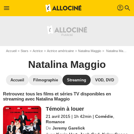
profil
menu
search
Accueil
Stars
Actrice
Actrice américaine
Natalina Maggio
Natalina Maggio : Films et séries online
Natalina Maggio
Accueil
Filmographie
Streaming
VOD, DVD
Retrouvez tous les films et séries TV disponibles en
streaming avec Natalina Maggio
Témoin à louer
21 avril 2015
|
1h 42min
|
Comédie
,
Romance
De
Jeremy Garelick