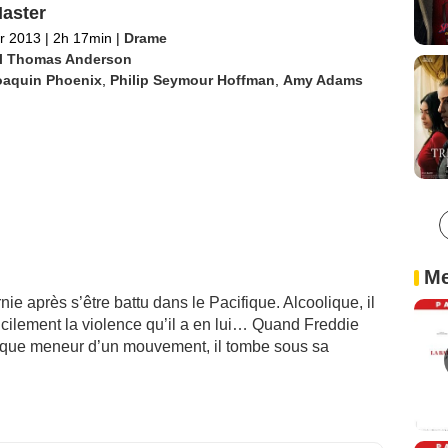
aster
er 2013
|
2h 17min
|
Drame
l Thomas Anderson
oaquin Phoenix
,
Philip Seymour Hoffman
,
Amy Adams
Me
nie après s’être battu dans le Pacifique. Alcoolique, il
fficilement la violence qu’il a en lui… Quand Freddie
ique meneur d’un mouvement, il tombe sous sa