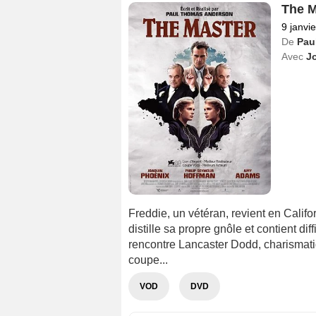
The M
9 janvi
De
Pau
Avec
J
Freddie, un vétéran, revient en Califor
distille sa propre gnôle et contient di
rencontre Lancaster Dodd, charismat
coupe...
VOD
DVD