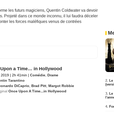
orme les futurs magiciens, Quentin Coldwater va devoir
rs. Projeté dans ce monde inconnu, il lui faudra déceler
ronter les forces maléfiques venus de contrées
Me
Upon a Time… in Hollywood
 2019
|
2h 41min
|
Comédie
,
Drame
ntin Tarantino
2.
Le 
(vers
eonardo DiCaprio
,
Brad Pitt
,
Margot Robbie
iginal
Once Upon A Time...in Hollywood
3.
Le
l'ann
4.
Fo