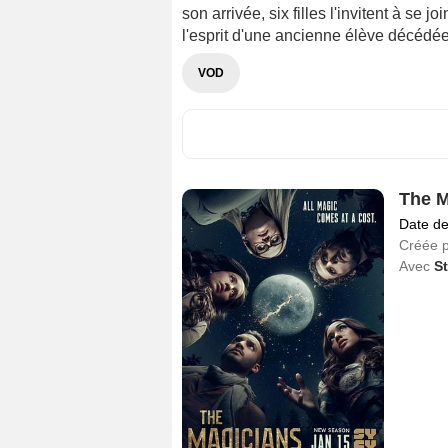
son arrivée, six filles l'invitent à se j
l'esprit d'une ancienne élève décédée 
VOD
The M
Date de
Créée 
Avec
St