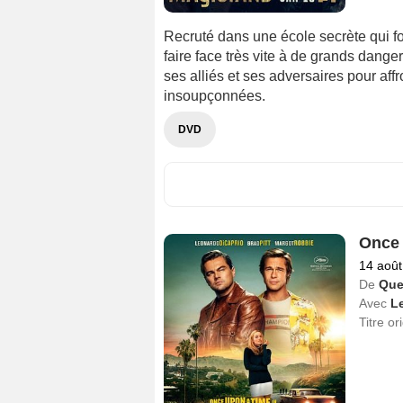
Recruté dans une école secrète qui f
faire face très vite à de grands dange
ses alliés et ses adversaires pour aff
insoupçonnées.
DVD
Once 
14 août
De
Que
Avec
L
Titre or