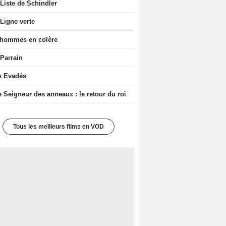
Liste de Schindler
Ligne verte
 hommes en colère
 Parrain
s Evadés
e Seigneur des anneaux : le retour du roi
Tous les meilleurs films en VOD