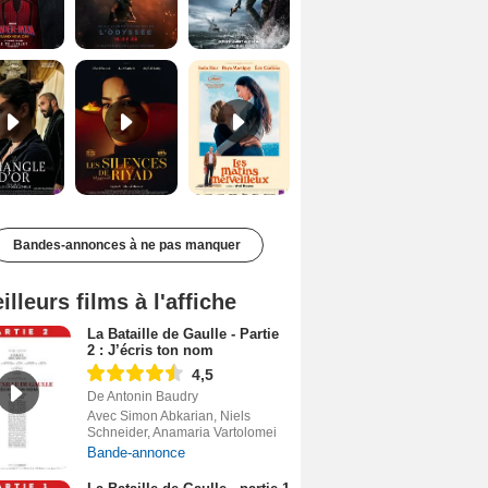
Le Triangle d'or Bande-annonce VF
Les Silences de Riyad Bande-annonce VO STFR
Les Matins merveilleux Bande-annonce VF
Bandes-annonces à ne pas manquer
illeurs films à l'affiche
La Bataille de Gaulle - Partie
2 : J’écris ton nom
4,5
De Antonin Baudry
Avec Simon Abkarian, Niels
Schneider, Anamaria Vartolomei
Bande-annonce