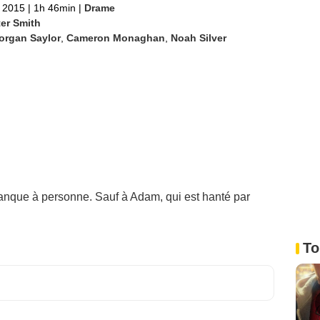
 2015
|
1h 46min
|
Drame
ter Smith
organ Saylor
,
Cameron Monaghan
,
Noah Silver
anque à personne. Sauf à Adam, qui est hanté par
To