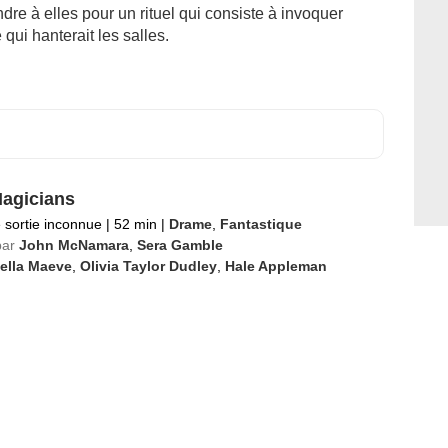
oindre à elles pour un rituel qui consiste à invoquer
qui hanterait les salles.
agicians
 sortie inconnue
|
52 min
|
Drame
,
Fantastique
par
John McNamara
,
Sera Gamble
ella Maeve
,
Olivia Taylor Dudley
,
Hale Appleman