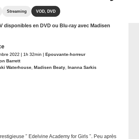
Streaming
VOD, DVD
 TV disponibles en DVD ou Blu-ray avec Madisen
ce
mbre 2022
|
1h 32min
|
Epouvante-horreur
on Barrett
uki Waterhouse
,
Madisen Beaty
,
Inanna Sarkis
restigieuse " Edelvine Academy for Girls ". Peu après