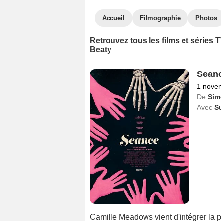
Accueil
Filmographie
Photos
Retrouvez tous les films et séries
Beaty
Sean
1 nove
De
Sim
Avec
S
Camille Meadows vient d'intégrer la p