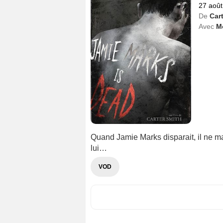
27 août
De
Car
Avec
M
Quand Jamie Marks disparait, il ne m
lui…
VOD