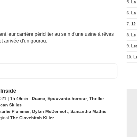
5.
La 
6.
La 
7.
12
nt leur carrière péricliter au sein d'une usine à rêves
8.
Le
t arrivée d'un gourou.
9.
Le
10.
L
 Inside
2021
|
1h 49min
|
Drame
,
Epouvante-horreur
,
Thriller
can Skiles
harlie Plummer
,
Dylan McDermott
,
Samantha Mathis
iginal
The Clovehitch Killer