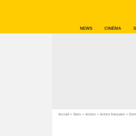
NEWS
CINÉMA
S
Accueil
Stars
Actrice
Actrice française
Domi