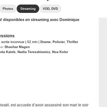
Photos
Streaming
VOD, DVD
 TV disponibles en streaming avec Dominique
essions
 sortie inconnue
|
52 min
|
Drame
,
Policier
,
Thriller
par
Shachar Magen
eda Kateb
,
Nadia Tereszkiewicz
,
Noa Koler
Israël, est accusée d’avoir assassiné son mari le soir