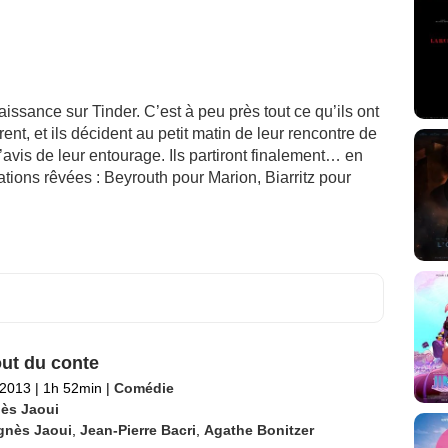
aissance sur Tinder. C’est à peu près tout ce qu’ils ont
ent, et ils décident au petit matin de leur rencontre de
avis de leur entourage. Ils partiront finalement… en
ations rêvées : Beyrouth pour Marion, Biarritz pour
ut du conte
 2013
|
1h 52min
|
Comédie
ès Jaoui
gnès Jaoui
,
Jean-Pierre Bacri
,
Agathe Bonitzer