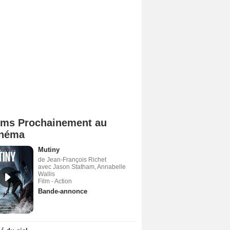
lms Prochainement au
néma
Mutiny
de Jean-François Richet
avec Jason Statham, Annabelle
Wallis
Film - Action
Bande-annonce