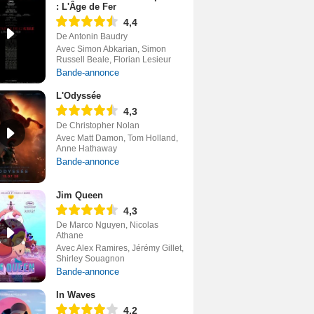
: L'Âge de Fer
4,4
De Antonin Baudry
Avec Simon Abkarian, Simon
Russell Beale, Florian Lesieur
Bande-annonce
L'Odyssée
4,3
De Christopher Nolan
Avec Matt Damon, Tom Holland,
Anne Hathaway
Bande-annonce
Jim Queen
4,3
De Marco Nguyen, Nicolas
Athane
Avec Alex Ramires, Jérémy Gillet,
Shirley Souagnon
Bande-annonce
In Waves
4,2