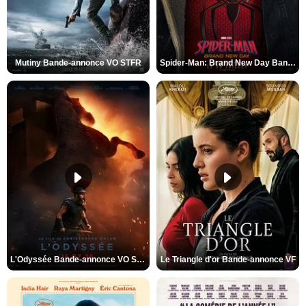
Mutiny Bande-annonce VO STFR
Spider-Man: Brand New Day Bande-annonce VO STFR
L'Odyssée Bande-annonce VO STFR
Le Triangle d'or Bande-annonce VF