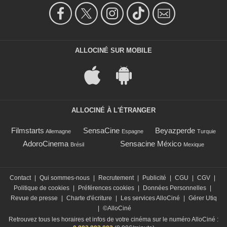
ALLOCINÉ SUR MOBILE
ALLOCINÉ À L'ÉTRANGER
Filmstarts
SensaCine
Beyazperde
Allemagne
Espagne
Turquie
AdoroCinema
Sensacine México
Brésil
Mexique
Contact
|
Qui sommes-nous
|
Recrutement
|
Publicité
|
CGU
|
CGV
|
Politique de cookies
|
Préférences cookies
|
Données Personnelles
|
Revue de presse
|
Charte d'écriture
|
Les services AlloCiné
|
Gérer Utiq
|
©AlloCiné
Retrouvez tous les horaires et infos de votre cinéma sur le numéro AlloCiné :