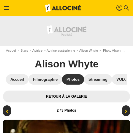
profil
menu
search
Accueil
Stars
Actrice
Actrice australienne
Alison Whyte
Photo Alison Whyte
Alison Whyte
Accueil
Filmographie
Photos
Streaming
VOD, DV
RETOUR À LA GALERIE
2
/ 3 Photos