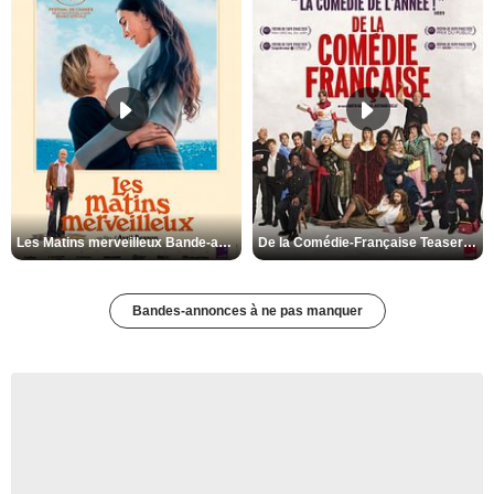
Les Matins merveilleux Bande-annonce VF
De la Comédie-Française Teaser VF
Bandes-annonces à ne pas manquer