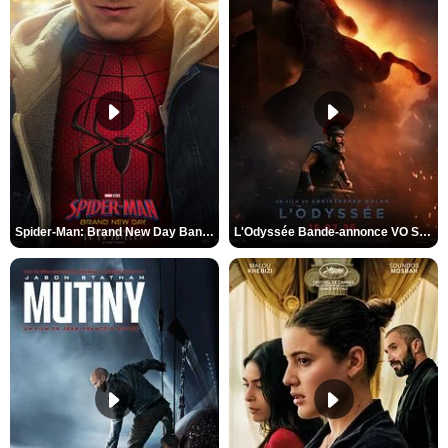
Spider-Man: Brand New Day Bande-annonce VO STFR
L'Odyssée Bande-annonce VO STFR