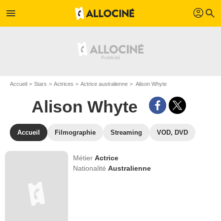
profil
menu
search
Accueil
Stars
Actrices
Actrice australienne
Alison Whyte
Alison Whyte
Accueil
Filmographie
Streaming
VOD, DVD
Métier
Actrice
Nationalité
Australienne