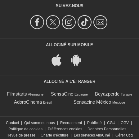
SUIVEZ-NOUS
ALLOCINÉ SUR MOBILE
ALLOCINÉ À L'ÉTRANGER
Filmstarts
SensaCine
Beyazperde
Allemagne
Espagne
Turquie
AdoroCinema
Sensacine México
Brésil
Mexique
Contact
|
Qui sommes-nous
|
Recrutement
|
Publicité
|
CGU
|
CGV
|
Politique de cookies
|
Préférences cookies
|
Données Personnelles
|
Revue de presse
|
Charte d'écriture
|
Les services AlloCiné
|
Gérer Utiq