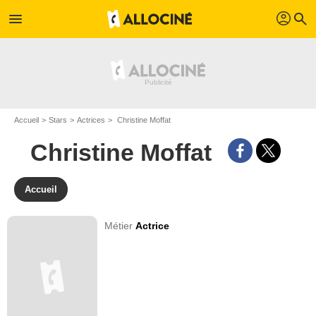
profil
menu
search
Accueil
Stars
Actrices
Christine Moffat
Christine Moffat
Accueil
Métier
Actrice