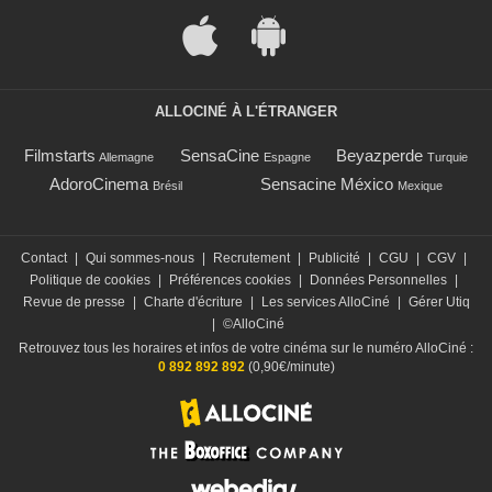
ALLOCINÉ À L'ÉTRANGER
Filmstarts
SensaCine
Beyazperde
Allemagne
Espagne
Turquie
AdoroCinema
Sensacine México
Brésil
Mexique
Contact
|
Qui sommes-nous
|
Recrutement
|
Publicité
|
CGU
|
CGV
|
Politique de cookies
|
Préférences cookies
|
Données Personnelles
|
Revue de presse
|
Charte d'écriture
|
Les services AlloCiné
|
Gérer Utiq
|
©AlloCiné
Retrouvez tous les horaires et infos de votre cinéma sur le numéro AlloCiné :
0 892 892 892
(0,90€/minute)