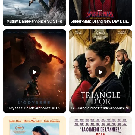
Mutiny Bande-annonce VO STFR
Spider-Man: Brand New Day Bande-annonce VO STFR
L'Odyssée Bande-annonce VO STFR
Le Triangle d'or Bande-annonce VF