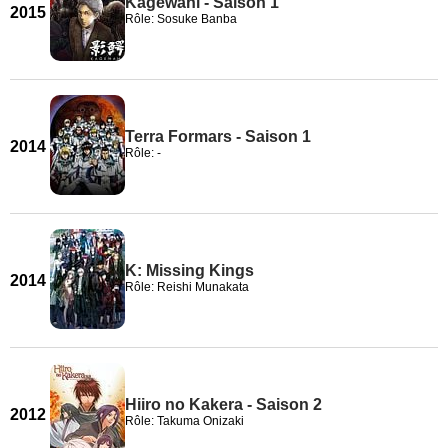
Kagewani - Saison 1
2015
Rôle: Sosuke Banba
Terra Formars - Saison 1
2014
Rôle: -
K: Missing Kings
2014
Rôle: Reishi Munakata
Hiiro no Kakera - Saison 2
2012
Rôle: Takuma Onizaki