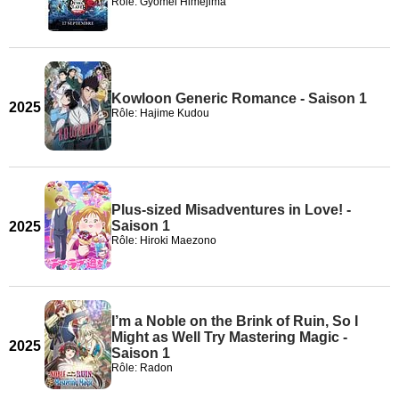
Rôle: Gyōmei Himejima
Kowloon Generic Romance - Saison 1
2025
Rôle: Hajime Kudou
Plus-sized Misadventures in Love! -
Saison 1
2025
Rôle: Hiroki Maezono
I’m a Noble on the Brink of Ruin, So I
Might as Well Try Mastering Magic -
2025
Saison 1
Rôle: Radon