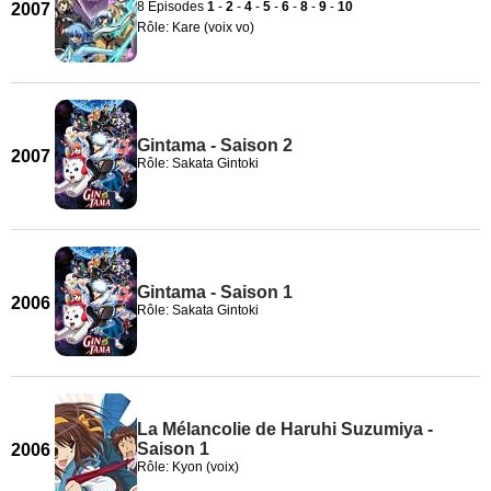
8 Episodes
1
-
2
-
4
-
5
-
6
-
8
-
9
-
10
2007
Rôle: Kare (voix vo)
Gintama - Saison 2
2007
Rôle: Sakata Gintoki
Gintama - Saison 1
2006
Rôle: Sakata Gintoki
La Mélancolie de Haruhi Suzumiya -
Saison 1
2006
Rôle: Kyon (voix)