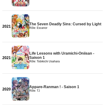
The Seven Deadly Sins: Cursed by Light
2021
Rôle: Escanor
Life Lessons with Uramichi-Oniisan -
Saison 1
2021
Rôle: Tobikichi Usahara
Appare-Ranman ! - Saison 1
2020
Rôle: TJ