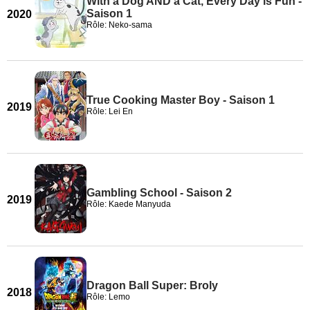
With a Dog AND a Cat, Every Day is Fun -
Saison 1
2020
Rôle: Neko-sama
True Cooking Master Boy - Saison 1
2019
Rôle: Lei En
Gambling School - Saison 2
2019
Rôle: Kaede Manyuda
Dragon Ball Super: Broly
2018
Rôle: Lemo