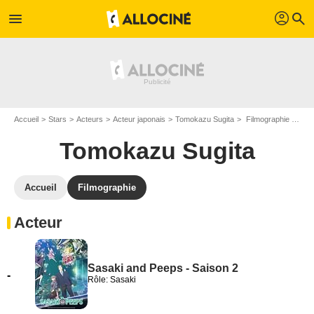
profil
menu
search
Accueil
Stars
Acteurs
Acteur japonais
Tomokazu Sugita
Filmographie Tomokazu Sugita
Tomokazu Sugita
Accueil
Filmographie
Acteur
Sasaki and Peeps - Saison 2
-
Rôle: Sasaki