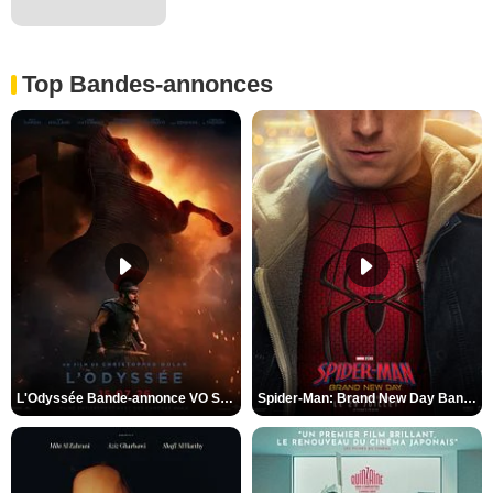
Top Bandes-annonces
L'Odyssée Bande-annonce VO STFR
Spider-Man: Brand New Day Bande-annonce VO STFR