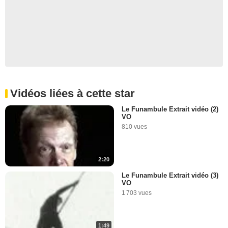
Vidéos liées à cette star
Le Funambule Extrait vidéo (2)
VO
810 vues
2:20
Le Funambule Extrait vidéo (3)
VO
1 703 vues
1:49