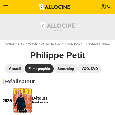
profil
menu
search
Accueil
Stars
Acteurs
Acteur français
Philippe Petit
Filmographie Philippe Petit
Philippe Petit
Accueil
Filmographie
Streaming
VOD, DVD
Réalisateur
Détours
2025
Réalisateur