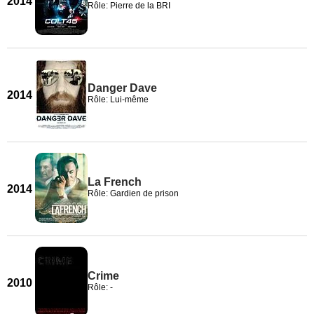
2014
Rôle: Pierre de la BRI
Danger Dave
2014
Rôle: Lui-même
La French
2014
Rôle: Gardien de prison
Crime
2010
Rôle: -