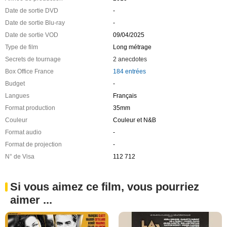
Date de sortie DVD
-
Date de sortie Blu-ray
-
Date de sortie VOD
09/04/2025
Type de film
Long métrage
Secrets de tournage
2 anecdotes
Box Office France
184 entrées
Budget
-
Langues
Français
Format production
35mm
Couleur
Couleur et N&B
Format audio
-
Format de projection
-
N° de Visa
112 712
Si vous aimez ce film, vous pourriez
aimer ...