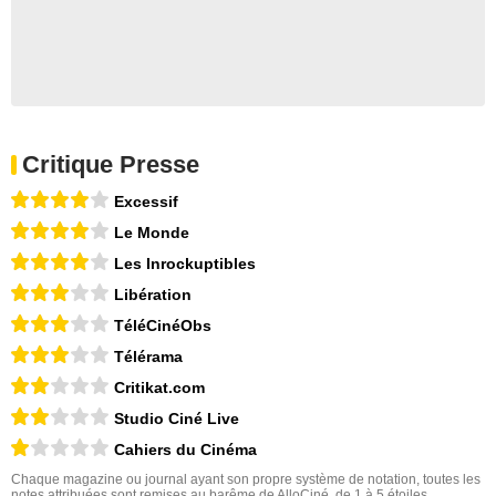
Critique Presse
Excessif
Le Monde
Les Inrockuptibles
Libération
TéléCinéObs
Télérama
Critikat.com
Studio Ciné Live
Cahiers du Cinéma
Chaque magazine ou journal ayant son propre système de notation, toutes les
notes attribuées sont remises au barême de AlloCiné, de 1 à 5 étoiles.