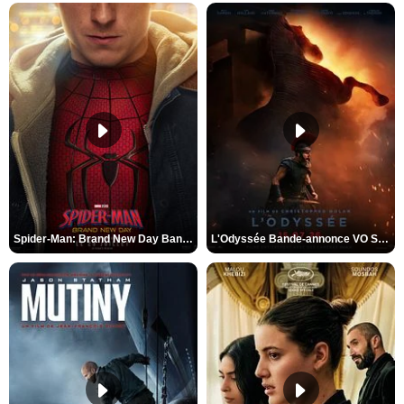
Spider-Man: Brand New Day Bande-annonce VO STFR
L'Odyssée Bande-annonce VO STFR