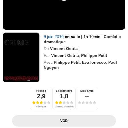
9 juin 2010
en salle
|
1h 10min
|
Comédie
dramatique
De
Vincent Ostria
|
Par
Vincent Ostria
,
Philippe Petit
Avec
Philippe Petit
,
Eva Ionesco
,
Paul
Nguyen
Presse
Spectateurs
Mes amis
2,9
1,8
--
9 critiques
10 notes, 2 critiques
VOD