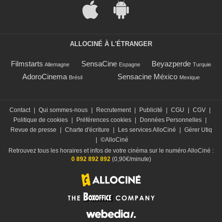
ALLOCINÉ À L'ÉTRANGER
Filmstarts
SensaCine
Beyazperde
Allemagne
Espagne
Turquie
AdoroCinema
Sensacine México
Brésil
Mexique
Contact
|
Qui sommes-nous
|
Recrutement
|
Publicité
|
CGU
|
CGV
|
Politique de cookies
|
Préférences cookies
|
Données Personnelles
|
Revue de presse
|
Charte d'écriture
|
Les services AlloCiné
|
Gérer Utiq
|
©AlloCiné
Retrouvez tous les horaires et infos de votre cinéma sur le numéro AlloCiné :
0 892 892 892
(0,90€/minute)