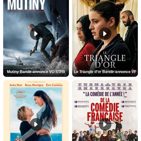
Mutiny Bande-annonce VO STFR
Le Triangle d'or Bande-annonce VF