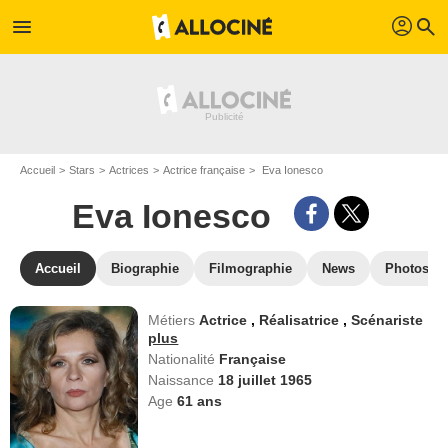
profil
menu
search
Accueil
Stars
Actrices
Actrice française
Eva Ionesco
Eva Ionesco
Accueil
Biographie
Filmographie
News
Photos
Métiers
Actrice
,
Réalisatrice
,
Scénariste
plus
Nationalité
Française
Naissance
18 juillet 1965
Age
61
ans