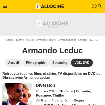
profil
menu
search
Accueil
Stars
Acteur
Armando Leduc
Armando Leduc : ses Blu-Ray, DVD, VOD, SVOD
Armando Leduc
Accueil
Filmographie
Streaming
VOD, DVD
Retrouvez tous les films et séries TV disponibles en DVD ou
Blu-ray avec Armando Leduc
Diversion
25 mars 2015
|
1h 45min
|
Comédie
,
Romance
,
Thriller
De
Glenn Ficarra
,
John Requa