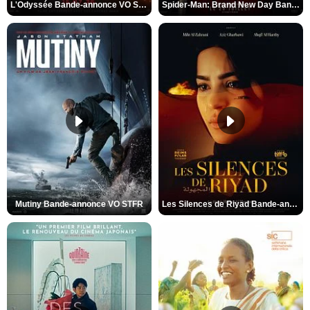
L'Odyssée Bande-annonce VO STFR
Spider-Man: Brand New Day Bande-annonce VO STFR
Mutiny Bande-annonce VO STFR
Les Silences de Riyad Bande-annonce VO STFR