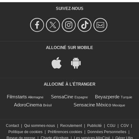
SUIVEZ-NOUS
ALLOCINÉ SUR MOBILE
ALLOCINÉ À L'ÉTRANGER
Filmstarts
SensaCine
Beyazperde
Allemagne
Espagne
Turquie
AdoroCinema
Sensacine México
Brésil
Mexique
Contact
|
Qui sommes-nous
|
Recrutement
|
Publicité
|
CGU
|
CGV
|
Politique de cookies
|
Préférences cookies
|
Données Personnelles
|
Revue de presse
|
Charte d'écriture
|
Les services AlloCiné
|
Gérer Utiq