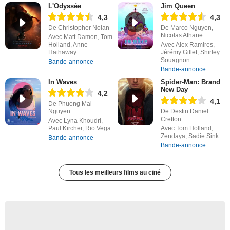
L'Odyssée
Jim Queen
4,3
4,3
De Christopher Nolan
De Marco Nguyen,
Nicolas Athane
Avec Matt Damon, Tom
Holland, Anne
Avec Alex Ramires,
Hathaway
Jérémy Gillet, Shirley
Souagnon
Bande-annonce
Bande-annonce
In Waves
Spider-Man: Brand
New Day
4,2
4,1
De Phuong Mai
Nguyen
De Destin Daniel
Cretton
Avec Lyna Khoudri,
Paul Kircher, Rio Vega
Avec Tom Holland,
Zendaya, Sadie Sink
Bande-annonce
Bande-annonce
Tous les meilleurs films au ciné