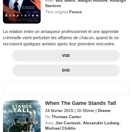
Avec
Will Smith
,
Margot Robbie
,
Rodrigo
Santoro
Titre original
Focus
La relation entre un arnaqueur professionnel et une apprentie
criminelle vient perturber les affaires de chacun, quand ils se
recroisent quelques années après leur première rencontre.
VOD
DVD
When The Game Stands Tall
24 février 2015
|
1h 55min
|
Drame
De
Thomas Carter
Avec
Jim Caviezel
,
Alexander Ludwig
,
Michael Chiklis