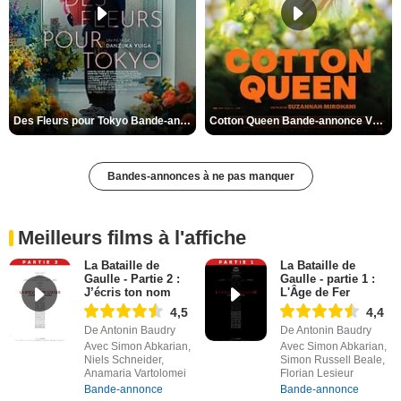
Des Fleurs pour Tokyo Bande-annonce VO STFR
Cotton Queen Bande-annonce VO STFR
Bandes-annonces à ne pas manquer
Meilleurs films à l'affiche
La Bataille de
La Bataille de
Gaulle - Partie 2 :
Gaulle - partie 1 :
J’écris ton nom
L'Âge de Fer
4,5
4,4
De Antonin Baudry
De Antonin Baudry
Avec Simon Abkarian,
Avec Simon Abkarian,
Niels Schneider,
Simon Russell Beale,
Anamaria Vartolomei
Florian Lesieur
Bande-annonce
Bande-annonce