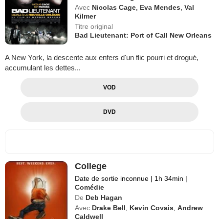
Avec
Nicolas Cage
,
Eva Mendes
,
Val
Kilmer
Titre original
Bad Lieutenant: Port of Call New Orleans
A New York, la descente aux enfers d'un flic pourri et drogué,
accumulant les dettes...
VOD
DVD
College
Date de sortie inconnue
|
1h 34min
|
Comédie
De
Deb Hagan
Avec
Drake Bell
,
Kevin Covais
,
Andrew
Caldwell