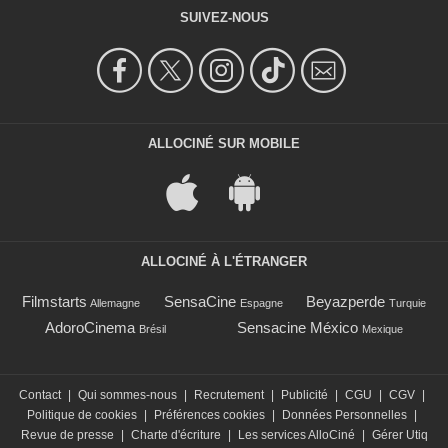
SUIVEZ-NOUS
ALLOCINÉ SUR MOBILE
ALLOCINÉ À L'ÉTRANGER
Filmstarts
SensaCine
Beyazperde
Allemagne
Espagne
Turquie
AdoroCinema
Sensacine México
Brésil
Mexique
Contact
|
Qui sommes-nous
|
Recrutement
|
Publicité
|
CGU
|
CGV
|
Politique de cookies
|
Préférences cookies
|
Données Personnelles
|
Revue de presse
|
Charte d'écriture
|
Les services AlloCiné
|
Gérer Utiq