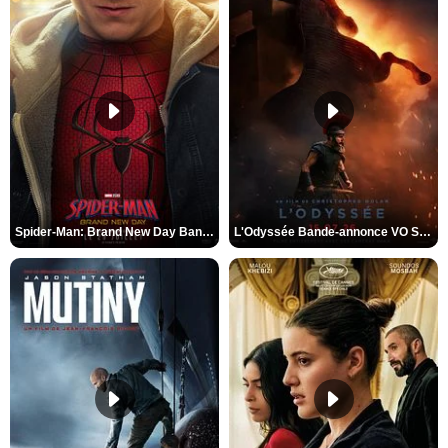
Spider-Man: Brand New Day Bande-annonce VO STFR
L'Odyssée Bande-annonce VO STFR