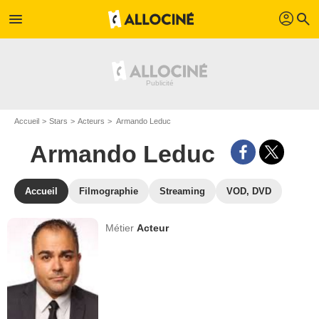
profil
menu
search
Accueil
Stars
Acteurs
Armando Leduc
Armando Leduc
Accueil
Filmographie
Streaming
VOD, DVD
Métier
Acteur