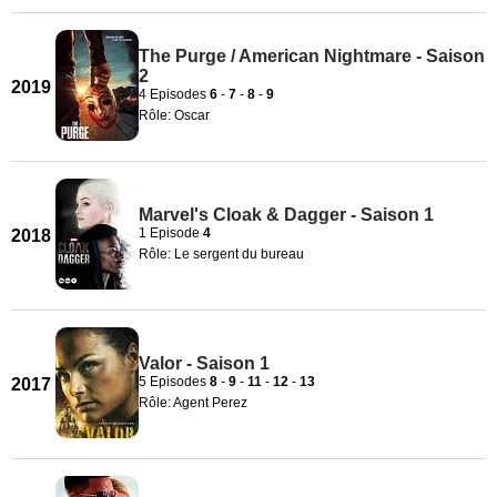
The Purge / American Nightmare - Saison
2
2019
4 Episodes
6
-
7
-
8
-
9
Rôle: Oscar
Marvel's Cloak & Dagger - Saison 1
1 Episode
4
2018
Rôle: Le sergent du bureau
Valor - Saison 1
5 Episodes
8
-
9
-
11
-
12
-
13
2017
Rôle: Agent Perez