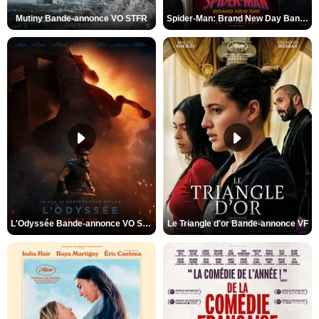
Mutiny Bande-annonce VO STFR
Spider-Man: Brand New Day Bande-annonce VO STFR
L'Odyssée Bande-annonce VO STFR
Le Triangle d'or Bande-annonce VF