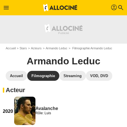
profil
menu
search
Accueil
Stars
Acteurs
Armando Leduc
Filmographie Armando Leduc
Armando Leduc
Accueil
Filmographie
Streaming
VOD, DVD
Acteur
Avalanche
2020
Rôle: Luis