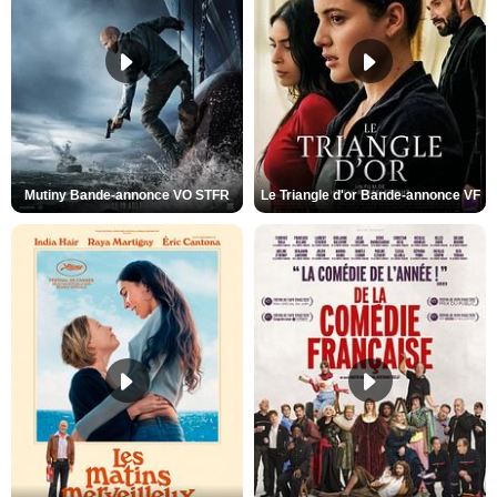
Mutiny Bande-annonce VO STFR
Le Triangle d'or Bande-annonce VF