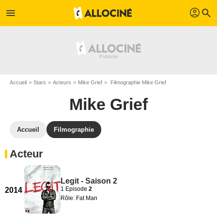
profil
menu
search
Accueil
Stars
Acteurs
Mike Grief
Filmographie Mike Grief
Mike Grief
Accueil
Filmographie
Acteur
Legit - Saison 2
1 Episode
2
2014
Rôle: Fat Man