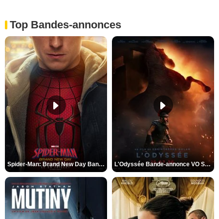
Top Bandes-annonces
Spider-Man: Brand New Day Bande-annonce VO STFR
L'Odyssée Bande-annonce VO STFR