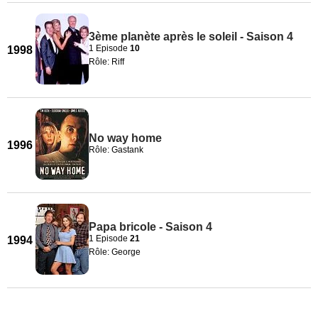
3ème planète après le soleil - Saison 4
1 Episode
10
1998
Rôle: Riff
No way home
1996
Rôle: Gastank
Papa bricole - Saison 4
1 Episode
21
1994
Rôle: George