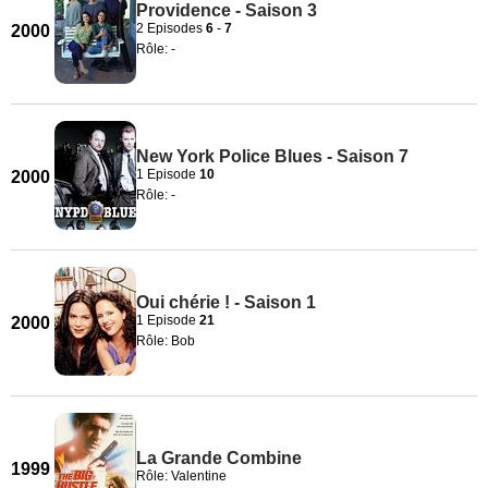
Providence - Saison 3
2 Episodes
6
-
7
2000
Rôle: -
New York Police Blues - Saison 7
1 Episode
10
2000
Rôle: -
Oui chérie ! - Saison 1
1 Episode
21
2000
Rôle: Bob
La Grande Combine
1999
Rôle: Valentine