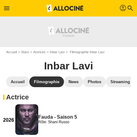
profil
menu
search
Accueil
Stars
Actrices
Inbar Lavi
Filmographie Inbar Lavi
Inbar Lavi
Accueil
Filmographie
News
Photos
Streaming
Actrice
Fauda - Saison 5
2026
Rôle: Shani Russo