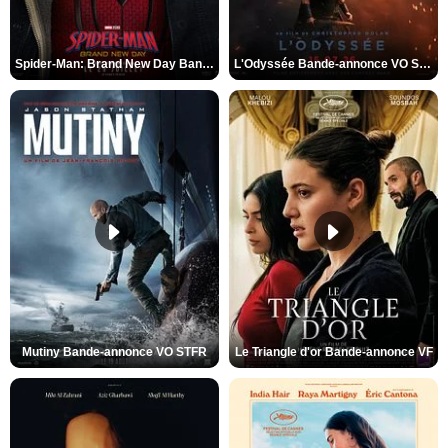
Spider-Man: Brand New Day Bande-annonce VO STFR
L'Odyssée Bande-annonce VO STFR
Mutiny Bande-annonce VO STFR
Le Triangle d'or Bande-annonce VF