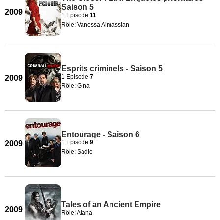
Saison 5
2009
1 Episode
11
Rôle: Vanessa Almassian
Esprits criminels - Saison 5
1 Episode
7
2009
Rôle: Gina
Entourage - Saison 6
1 Episode
9
2009
Rôle: Sadie
Tales of an Ancient Empire
2009
Rôle: Alana