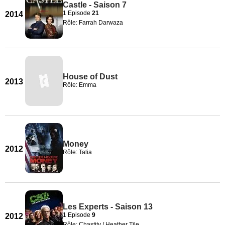
Castle - Saison 7
1 Episode
21
2014
Rôle: Farrah Darwaza
House of Dust
2013
Rôle: Emma
Money
2012
Rôle: Talia
Les Experts - Saison 13
1 Episode
9
2012
Rôle: Chastity / Heather Tile