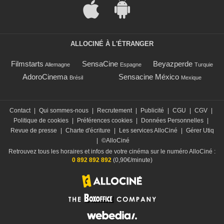
ALLOCINÉ À L'ÉTRANGER
Filmstarts
SensaCine
Beyazperde
Allemagne
Espagne
Turquie
AdoroCinema
Sensacine México
Brésil
Mexique
Contact
|
Qui sommes-nous
|
Recrutement
|
Publicité
|
CGU
|
CGV
|
Politique de cookies
|
Préférences cookies
|
Données Personnelles
|
Revue de presse
|
Charte d'écriture
|
Les services AlloCiné
|
Gérer Utiq
|
©AlloCiné
Retrouvez tous les horaires et infos de votre cinéma sur le numéro AlloCiné :
0 892 892 892
(0,90€/minute)