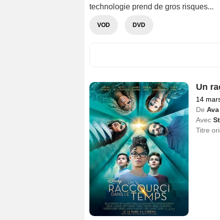
technologie prend de gros risques...
VOD
DVD
Un ra
14 mar
De
Ava
Avec
S
Titre or