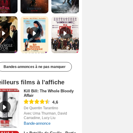
Le Triangle d'or Bande-annonce VF
Les Matins merveilleux Bande-annonce VF
De la Comédie-Française Teaser VF
Bandes-annonces à ne pas manquer
illeurs films à l'affiche
Kill Bill: The Whole Bloody
Affair
4,6
De Quentin Tarantino
Avec Uma Thurman, David
Carradine, Lucy Liu
Bande-annonce