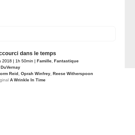
ccourci dans le temps
s 2018
|
1h 50min
|
Famille
,
Fantastique
 DuVernay
torm Reid
,
Oprah Winfrey
,
Reese Witherspoon
iginal
A Wrinkle In Time