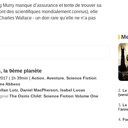
g Murry manque d’assurance et tente de trouver sa
sont des scientifiques mondialement connus), elle
Charles Wallace - un don rare qu’elle ne n’a pas
Me
s, la 9ème planète
2017
|
1h 39min
|
Action
,
Aventure
,
Science Fiction
ne Abbess
llan Lutz
,
Daniel MacPherson
,
Isabel Lucas
2.
Le 
(vers
iginal
The Osiris Child: Science Fiction Volume One
3.
Le
l'ann
4.
Fo