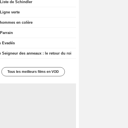
Liste de Schindler
Ligne verte
 hommes en colère
 Parrain
s Evadés
e Seigneur des anneaux : le retour du roi
Tous les meilleurs films en VOD