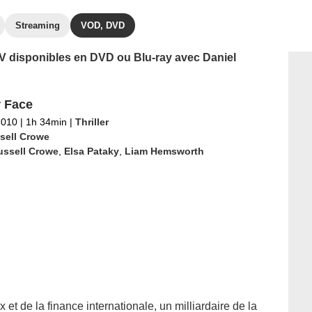
Streaming
VOD, DVD
 TV disponibles en DVD ou Blu-ray avec Daniel
 Face
2010
|
1h 34min
|
Thriller
sell Crowe
ussell Crowe
,
Elsa Pataky
,
Liam Hemsworth
t de la finance internationale, un milliardaire de la