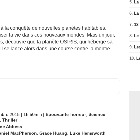
5.
La 
6.
La 
7.
12
t à la conquête de nouvelles planètes habitables.
niser la vie dans ces nouveaux mondes. Mais un jour,
8.
Le
ts, découvre que la planète OSIRIS, qui héberge sa
9.
Le
. Il se lance alors dans une course contre la montre
10.
L
mbre 2015
|
1h 50min
|
Epouvante-horreur
,
Science
,
Thriller
ne Abbess
aniel MacPherson
,
Grace Huang
,
Luke Hemsworth