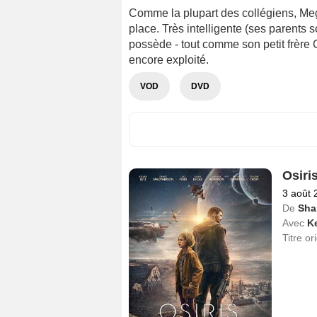
Comme la plupart des collégiens, Me
place. Très intelligente (ses parents 
possède - tout comme son petit frère 
encore exploité.
VOD
DVD
Osiri
3 août 
De
Sha
Avec
Ke
Titre or