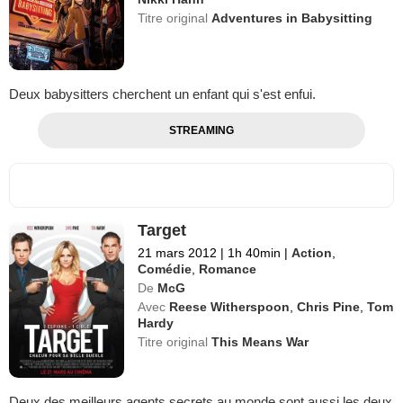
Titre original
Adventures in Babysitting
Deux babysitters cherchent un enfant qui s'est enfui.
STREAMING
Target
21 mars 2012
|
1h 40min
|
Action
,
Comédie
,
Romance
De
McG
Avec
Reese Witherspoon
,
Chris Pine
,
Tom
Hardy
Titre original
This Means War
Deux des meilleurs agents secrets au monde sont aussi les deux