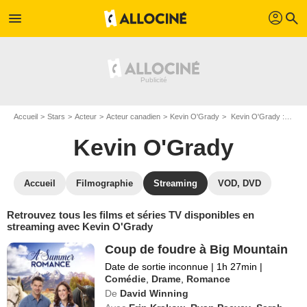
profil
menu
search
Accueil
Stars
Acteur
Acteur canadien
Kevin O'Grady
Kevin O'Grady : Films et séries online
Kevin O'Grady
Accueil
Filmographie
Streaming
VOD, DVD
Retrouvez tous les films et séries TV disponibles en
streaming avec Kevin O'Grady
Coup de foudre à Big Mountain
Date de sortie inconnue
|
1h 27min
|
Comédie
,
Drame
,
Romance
De
David Winning