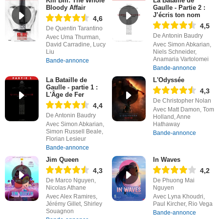
Kill Bill: The Whole
La Bataille de
Bloody Affair
Gaulle - Partie 2 :
J’écris ton nom
4,6
4,5
De Quentin Tarantino
De Antonin Baudry
Avec Uma Thurman,
David Carradine, Lucy
Avec Simon Abkarian,
Liu
Niels Schneider,
Anamaria Vartolomei
Bande-annonce
Bande-annonce
La Bataille de
L'Odyssée
Gaulle - partie 1 :
4,3
L'Âge de Fer
De Christopher Nolan
4,4
Avec Matt Damon, Tom
De Antonin Baudry
Holland, Anne
Avec Simon Abkarian,
Hathaway
Simon Russell Beale,
Bande-annonce
Florian Lesieur
Bande-annonce
Jim Queen
In Waves
4,3
4,2
De Marco Nguyen,
De Phuong Mai
Nicolas Athane
Nguyen
Avec Alex Ramires,
Avec Lyna Khoudri,
Jérémy Gillet, Shirley
Paul Kircher, Rio Vega
Souagnon
Bande-annonce