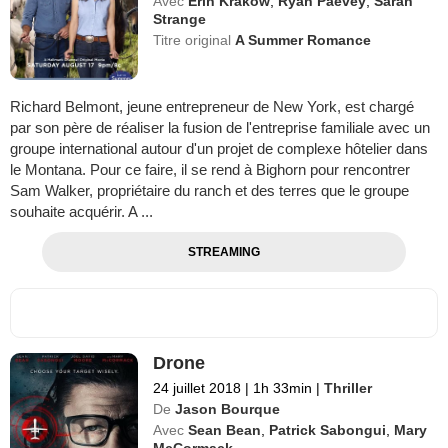
Avec
Erin Krakow
,
Ryan Paevey
,
Sarah
Strange
Titre original
A Summer Romance
Richard Belmont, jeune entrepreneur de New York, est chargé
par son père de réaliser la fusion de l'entreprise familiale avec un
groupe international autour d'un projet de complexe hôtelier dans
le Montana. Pour ce faire, il se rend à Bighorn pour rencontrer
Sam Walker, propriétaire du ranch et des terres que le groupe
souhaite acquérir. A ...
STREAMING
Drone
24 juillet 2018
|
1h 33min
|
Thriller
De
Jason Bourque
Avec
Sean Bean
,
Patrick Sabongui
,
Mary
McCormack