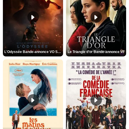
L'Odyssée Bande-annonce VO STFR
Le Triangle d'or Bande-annonce VF