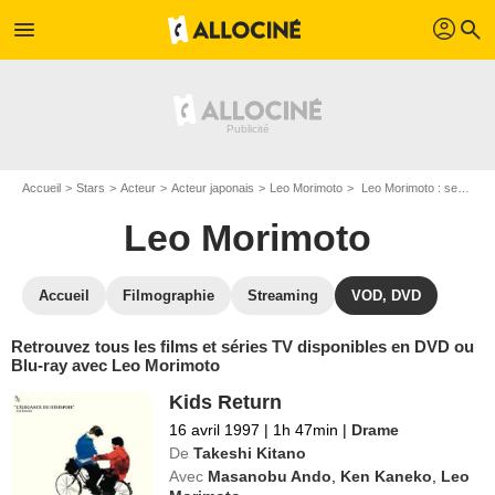
profil
menu
search
Accueil
Stars
Acteur
Acteur japonais
Leo Morimoto
Leo Morimoto : ses Blu-Ray, DVD, VOD, SVOD
Leo Morimoto
Accueil
Filmographie
Streaming
VOD, DVD
Retrouvez tous les films et séries TV disponibles en DVD ou
Blu-ray avec Leo Morimoto
Kids Return
16 avril 1997
|
1h 47min
|
Drame
De
Takeshi Kitano
Avec
Masanobu Ando
,
Ken Kaneko
,
Leo