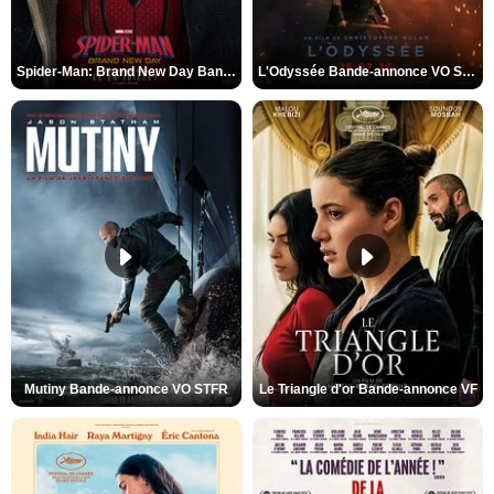
Spider-Man: Brand New Day Bande-annonce VO STFR
L'Odyssée Bande-annonce VO STFR
Mutiny Bande-annonce VO STFR
Le Triangle d'or Bande-annonce VF