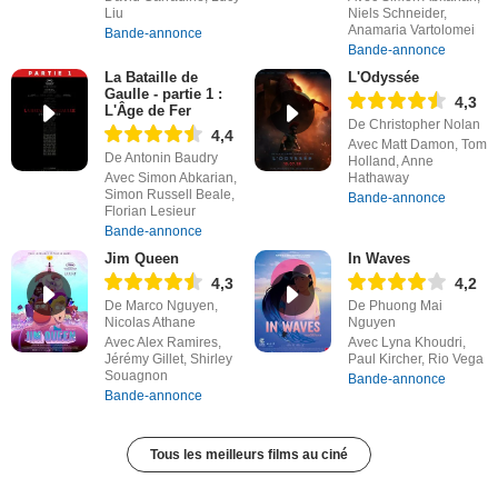
Liu
Niels Schneider,
Anamaria Vartolomei
Bande-annonce
Bande-annonce
La Bataille de
L'Odyssée
Gaulle - partie 1 :
4,3
L'Âge de Fer
De Christopher Nolan
4,4
Avec Matt Damon, Tom
De Antonin Baudry
Holland, Anne
Avec Simon Abkarian,
Hathaway
Simon Russell Beale,
Bande-annonce
Florian Lesieur
Bande-annonce
Jim Queen
In Waves
4,3
4,2
De Marco Nguyen,
De Phuong Mai
Nicolas Athane
Nguyen
Avec Alex Ramires,
Avec Lyna Khoudri,
Jérémy Gillet, Shirley
Paul Kircher, Rio Vega
Souagnon
Bande-annonce
Bande-annonce
Tous les meilleurs films au ciné