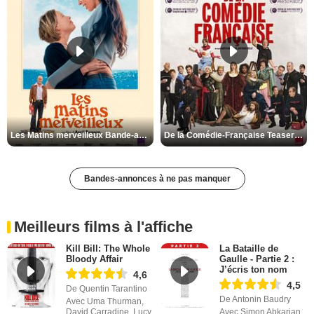
Les Matins merveilleux Bande-annonce VF
De la Comédie-Française Teaser VF
Bandes-annonces à ne pas manquer
Meilleurs films à l'affiche
Kill Bill: The Whole
La Bataille de
Bloody Affair
Gaulle - Partie 2 :
J’écris ton nom
4,6
4,5
De Quentin Tarantino
De Antonin Baudry
Avec Uma Thurman,
David Carradine, Lucy
Avec Simon Abkarian,