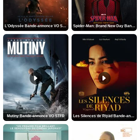
L'Odyssée Bande-annonce VO STFR
Spider-Man: Brand New Day Bande-annonce VO STFR
Mutiny Bande-annonce VO STFR
Les Silences de Riyad Bande-annonce VO STFR