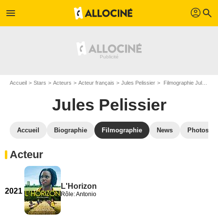
profil
menu
search
Accueil
Stars
Acteurs
Acteur français
Jules Pelissier
Filmographie Jules Pelissier
Jules Pelissier
Accueil
Biographie
Filmographie
News
Photos
Acteur
L'Horizon
2021
Rôle: Antonio