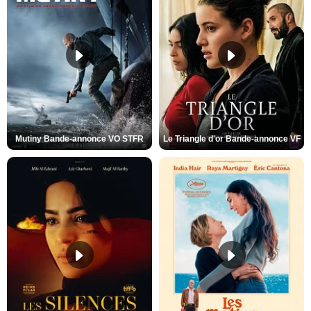
Mutiny Bande-annonce VO STFR
Le Triangle d'or Bande-annonce VF