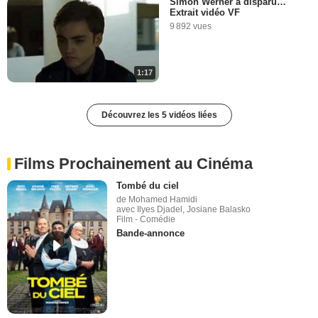
Simon Werner a disparu…
Extrait vidéo VF
9 892 vues
1:17
Découvrez les 5 vidéos liées
Films Prochainement au Cinéma
Tombé du ciel
de Mohamed Hamidi
avec Ilyes Djadel, Josiane Balasko
Film - Comédie
Bande-annonce