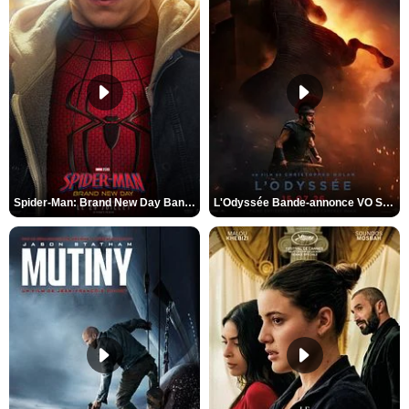
Spider-Man: Brand New Day Bande-annonce VO STFR
L'Odyssée Bande-annonce VO STFR