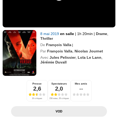
8 mai 2019
en salle
|
1h 20min
|
Drame
,
Thriller
De
François Valla
|
Par
François Valla
,
Nicolas Journet
Avec
Jules Pelissier
,
Lola Le Lann
,
Jérémie Duvall
Presse
Spectateurs
Mes amis
2,6
2,0
--
16 critiques
158 notes, 26 critiques
VOD