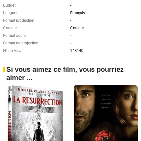
Budget
-
Langues
Français
Format production
-
Couleur
Couleur
Format audio
-
Format de projection
-
N° de Visa
148140
Si vous aimez ce film, vous pourriez
aimer ...