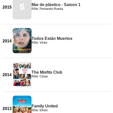
Mar de plástico - Saison 1
2015
Rôle: Fernando Rueda
Todos Están Muertos
2014
Rôle: Víctor
The Misfits Club
2014
Rôle: César
Family United
2013
Rôle: Efraín