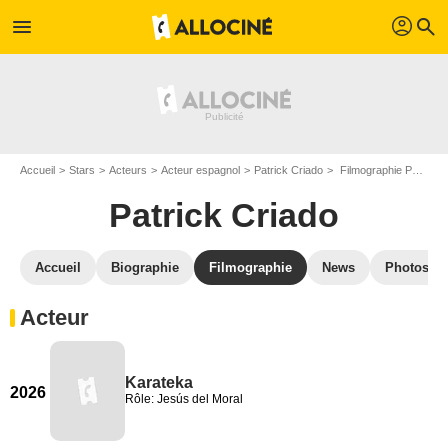
profil
menu
search
Accueil
Stars
Acteurs
Acteur espagnol
Patrick Criado
Filmographie Patrick Criado
Patrick Criado
Accueil
Biographie
Filmographie
News
Photos
Acteur
Karateka
2026
Rôle: Jesús del Moral